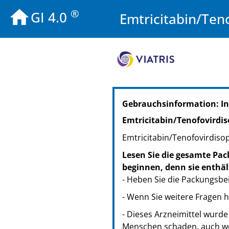
®
GI 4.0
Emtricitabin/Ten
PZN: 12546773
Gebrauchsinformation: I
PPN: 111254677316
NTIN: 04150125467731
Emtricitabin/Tenofovirdi
PZN: 12546796
Emtricitabin/Tenofovirdisop
PPN: 111254679669
NTIN: 04150125467960
Lesen Sie die gesamte Pac
beginnen, denn sie enthäl
- Heben Sie die Packungsbei
- Wenn Sie weitere Fragen 
- Dieses Arzneimittel wurde
Menschen schaden, auch we