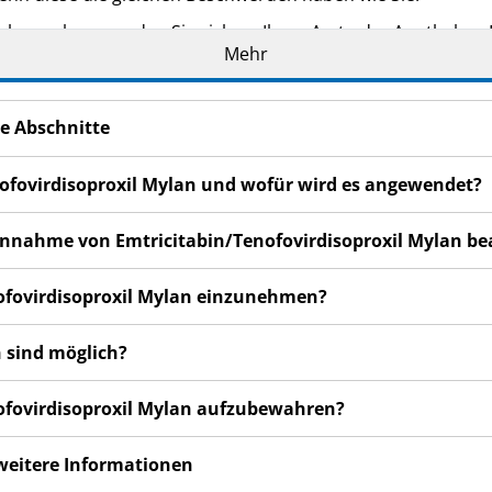
bemerken, wenden Sie sich an Ihren Arzt oder Apotheker. Di
Mehr
in dieser Packungsbeilage angegeben sind. Siehe Abschnitt 
e Abschnitte
nofovirdisoproxil Mylan und wofür wird es angewendet?
 Einnahme von Emtricitabin/Tenofovirdisoproxil Mylan b
nofovirdisoproxil Mylan einzunehmen?
 sind möglich?
nofovirdisoproxil Mylan aufzubewahren?
 weitere Informationen