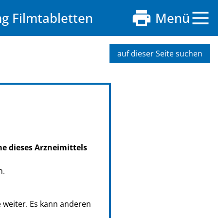
g Filmtabletten
Menü
auf dieser Seite suchen
me dieses Arzneimittels
n.
e weiter. Es kann anderen