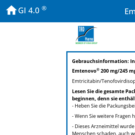
®
GI 4.0
Em
PZN: 15331027
Gebrauchsinformation: In
PPN: 111533102700
PZN: 13198340
®
Emtenovo
200 mg/245 mg
PPN: 111319834046
Emtricitabin/Tenofovirdisop
PZN: 13198357
PPN: 111319835736
Lesen Sie die gesamte Pac
PZN: 13198386
beginnen, denn sie enthäl
PPN: 111319838655
- Heben Sie die Packungsbei
PZN: 14336442
- Wenn Sie weitere Fragen 
PPN: 111433644236
- Dieses Arzneimittel wurde
PZN: 13198363
Menschen schaden, auch we
PPN: 111319836302