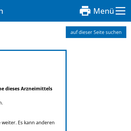
n
Menü
auf dieser Seite suchen
me dieses Arzneimittels
n.
e weiter. Es kann anderen