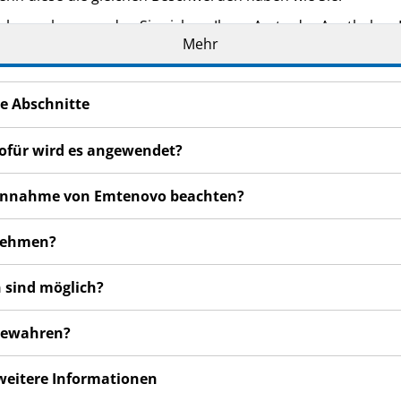
bemerken, wenden Sie sich an Ihren Arzt oder Apotheker. Di
Mehr
in dieser Packungsbeilage angegeben sind. Siehe Abschnitt 
e Abschnitte
ofür wird es angewendet?
r Einnahme von Emtenovo beachten?
unehmen?
 sind möglich?
ubewahren?
 weitere Informationen