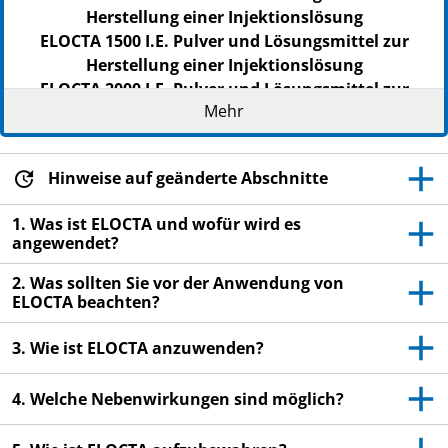
Herstellung einer Injektionslösung
ELOCTA 1500 I.E. Pulver und Lösungsmittel zur
Herstellung einer Injektionslösung
ELOCTA 2000 I.E. Pulver und Lösungsmittel zur
Mehr
Herstellung einer Injektionslösung
ELOCTA 3000 I.E. Pulver und Lösungsmittel zur
Herstellung einer Injektionslösung
Hinweise auf geänderte Abschnitte
ELOCTA 4000 I.E. Pulver und Lösungsmittel zur
Herstellung einer Injektionslösung
1. Was ist ELOCTA und wofür wird es
angewendet?
Efmoroctocog alfa (rekombinanter
Gerinnungsfaktor VIII)
2. Was sollten Sie vor der Anwendung von
Lesen Sie die gesamte Packungsbeilage sorgfältig
ELOCTA beachten?
durch, bevor Sie mit der Anwendung dieses
3. Wie ist ELOCTA anzuwenden?
Arzneimittels beginnen, denn sie enthält wichtige
Informationen.
Heben Sie die Packungsbeilage auf. Vielleicht
4. Welche Nebenwirkungen sind möglich?
möchten Sie diese später nochmals lesen.