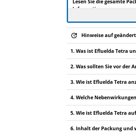
Lesen Sie die gesamte Pac
Informationen.
Heben Sie die Packungsb
Wenn Sie weitere Frage
Fachpersonal.
Hinweise auf geändert
Dieser Impfstoff wurde 
1. Was ist Efluelda Tetra 
Wenn Sie Nebenwirkung
Fachpersonal. Dies gilt
2. Was sollten Sie vor der
Abschnitt 4.
3. Wie ist Efluelda Tetra 
4. Welche Nebenwirkungen
5. Wie ist Efluelda Tetra 
6. Inhalt der Packung und