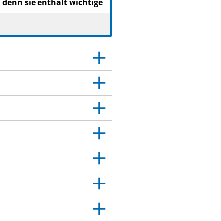
 denn sie enthält wichtige
esen.
s medizinische
e weiter.
er das medizinische
age angegeben sind. Siehe