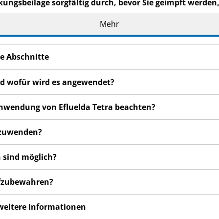
kungsbeilage sorgfältig durch, bevor Sie geimpft werden,
Mehr
eilage auf. Vielleicht möchten Sie diese später nochmals l
n haben, wenden Sie sich an Ihren Arzt, Apotheker oder da
e Abschnitte
Ihnen persönlich verschrieben. Geben Sie ihn nicht an Dritt
und wofür wird es angewendet?
en bemerken, wenden Sie sich an Ihren Arzt, Apotheker od
 auch für Nebenwirkungen, die nicht in dieser Packungsbeil
 Anwendung von Efluelda Tetra beachten?
anzuwenden?
 sind möglich?
aufzubewahren?
 weitere Informationen