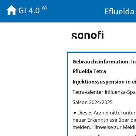
®
GI 4.0
Efluelda
PZN: 18831500
Gebrauchsinformation: I
PPN: 111883150090
NTIN: 04150188315000
Efluelda Tetra
PZN: 18831517
Injektionssuspension in ei
PPN: 111883151780
NTIN: 04150188315178
Tetravalenter Influenza-Sp
Saison 2024/2025
▼Dieses Arzneimittel unterl
neuer Erkenntnisse über di
melden. Hinweise zur Meld