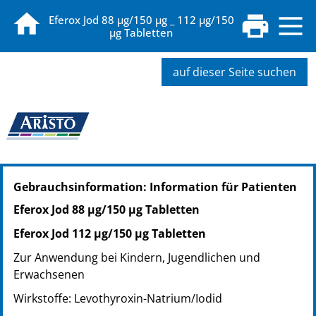
Eferox Jod 88 µg/150 µg _ 112 µg/150
µg Tabletten
auf dieser Seite suchen
PZN: 07091402
Gebrauchsinformation: Information für Patienten
PPN: 110709140288
Eferox Jod 88 µg/150 µg Tabletten
Eferox Jod 112 µg/150 µg Tabletten
Zur Anwendung bei Kindern, Jugendlichen und
Erwachsenen
Wirkstoffe: Levothyroxin-Natrium/Iodid