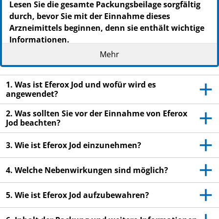
Lesen Sie die gesamte Packungsbeilage sorgfältig
durch, bevor Sie mit der Einnahme dieses
Arzneimittels beginnen, denn sie enthält wichtige
Informationen.
Heben Sie die Packungsbeilage auf. Vielleicht
Mehr
möchten Sie diese später nochmals lesen.
Wenn Sie weitere Fragen haben, wenden Sie sich
1. Was ist Eferox Jod und wofür wird es
an Ihren Arzt oder Apotheker.
angewendet?
Dieses Arzneimittel wurde Ihnen persönlich
2. Was sollten Sie vor der Einnahme von Eferox
verschrieben. Geben Sie es nicht an Dritte weiter.
Jod beachten?
Es kann anderen Menschen schaden, auch wenn
diese die gleichen Beschwerden haben wie Sie.
3. Wie ist Eferox Jod einzunehmen?
Wenn Sie Nebenwirkungen bemerken, wenden Sie
4. Welche Nebenwirkungen sind möglich?
sich an Ihren Arzt oder Apotheker. Dies gilt auch
für Nebenwirkungen, die nicht in dieser
5. Wie ist Eferox Jod aufzubewahren?
Packungsbeilage angegeben sind. Siehe Abschnitt
4.