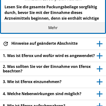
Lesen Sie die gesamte Packungsbeilage sorgfältig
durch, bevor Sie mit der Einnahme dieses
Arzneimittels beginnen, denn sie enthält wichtige
Informationen.
Mehr
- Heben Sie die Packungsbeilage auf. Vielleicht
möchten Sie diese später nochmals lesen.
- Wenn Sie weitere Fragen haben, wenden Sie sich an
Hinweise auf geänderte Abschnitte
Ihren Arzt oder Apotheker.
- Dieses Arzneimittel wurde Ihnen persönlich
1. Was ist Eferox und wofür wird es angewendet?
verschrieben. Geben Sie es nicht an Dritte weiter. Es
kann anderen Menschen schaden, auch wenn diese
2. Was sollten Sie vor der Einnahme von Eferox
die gleichen Beschwerden haben wie Sie.
beachten?
- Wenn Sie Nebenwirkungen bemerken, wenden Sie
sich an Ihren Arzt oder Apotheker. Dies gilt auch für
3. Wie ist Eferox einzunehmen?
Nebenwirkungen, die nicht in dieser Packungsbeilage
angegeben sind. Siehe Abschnitt 4.
4. Welche Nebenwirkungen sind möglich?
5. Wie ist Eferox aufzubewahren?