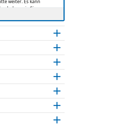
tte weiter. Es kann
en haben wie Sie.
 Dies gilt auch für
itt 4.