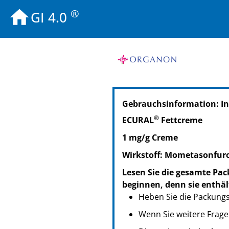
®
GI 4.0
PZN: 06866918
Gebrauchsinformation: I
PPN: 110686691877
PZN: 04578291
®
ECURAL
Fettcreme
PPN: 110457829112
1 mg/g Creme
PZN: 04578316
PPN: 110457831693
Wirkstoff: Mometasonfuro
Lesen Sie die gesamte Pac
beginnen, denn sie enthäl
Heben Sie die Packungsb
Wenn Sie weitere Frage