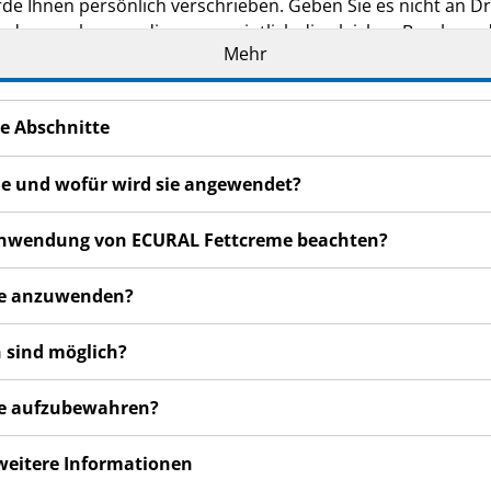
de Ihnen persönlich verschrieben. Geben Sie es nicht an Dri
den, auch wenn diese vermeintlich die gleichen Beschwerd
Mehr
n bemerken, wenden Sie sich an Ihren Arzt oder Apotheker.
cht in dieser Packungsbeilage angegeben sind. Siehe Abschn
e Abschnitte
me und wofür wird sie angewendet?
r Anwendung von ECURAL Fettcreme beachten?
eme anzuwenden?
 sind möglich?
me aufzubewahren?
 weitere Informationen