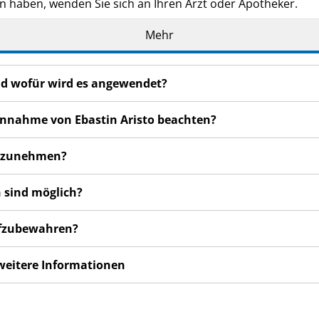
n haben, wenden Sie sich an Ihren Arzt oder Apotheker.
de Ihnen persönlich verschrieben. Geben Sie es nicht an Dri
Mehr
den, auch wenn diese die gleichen Beschwerden haben wie
n bemerken, wenden Sie sich an Ihren Arzt oder Apotheker.
und wofür wird es angewendet?
cht in dieser Packungsbeilage angegeben sind. Siehe Abschn
 Einnahme von Ebastin Aristo beachten?
einzunehmen?
 sind möglich?
aufzubewahren?
 weitere Informationen