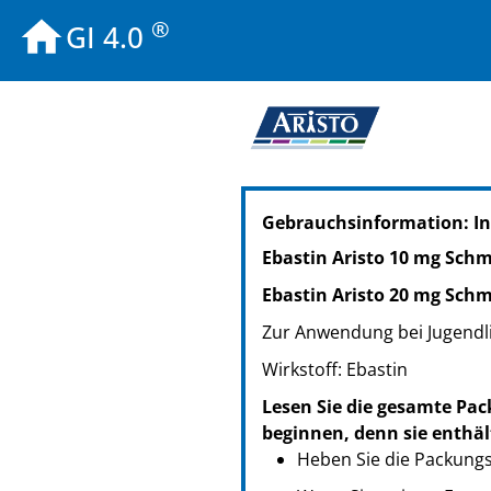
®
GI 4.0
PZN: 14410523
Gebrauchsinformation: In
PPN: 111441052377
PZN: 10114124
Ebastin Aristo 10 mg Schm
PPN: 111011412446
Ebastin Aristo 20 mg Schm
PZN: 20272717
PPN: 112027271762
Zur Anwendung bei Jugendl
PZN: 20272775
Wirkstoff: Ebastin
PPN: 112027277503
Lesen Sie die gesamte Pac
PZN: 10114130
beginnen, denn sie enthäl
PPN: 111011413012
Heben Sie die Packungsb
PZN: 20272752
PPN: 112027275247