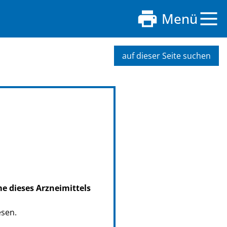
Menü
auf dieser Seite suchen
me dieses Arzneimittels
esen.