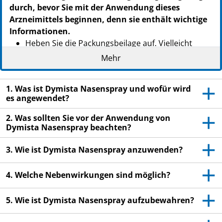
durch, bevor Sie mit der Anwendung dieses
Arzneimittels beginnen, denn sie enthält wichtige
Informationen.
Heben Sie die Packungsbeilage auf. Vielleicht
möchten Sie diese später nochmals lesen.
Mehr
Wenn Sie weitere Fragen haben, wenden Sie sich
an Ihren Arzt oder Apotheker.
1. Was ist Dymista Nasenspray und wofür wird
es angewendet?
Dieses Arzneimittel wurde Ihnen persönlich
verschrieben. Geben Sie es nicht an Dritte weiter.
2. Was sollten Sie vor der Anwendung von
Es kann anderen Menschen schaden, auch wenn
Dymista Nasenspray beachten?
diese die gleichen Beschwerden haben wie Sie.
3. Wie ist Dymista Nasenspray anzuwenden?
Wenn Sie Nebenwirkungen bemerken, wenden Sie
sich an Ihren Arzt oder Apotheker. Dies gilt auch
4. Welche Nebenwirkungen sind möglich?
für Nebenwirkungen, die nicht in dieser
Packungsbeilage angegeben sind. Siehe Abschnitt
5. Wie ist Dymista Nasenspray aufzubewahren?
4.