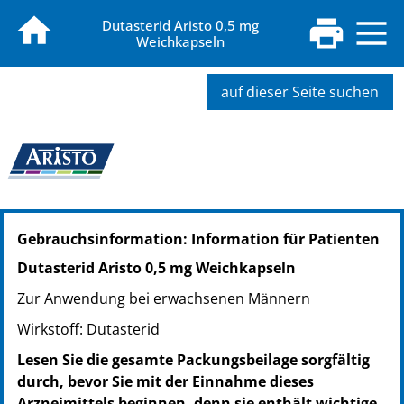
Dutasterid Aristo 0,5 mg
Weichkapseln
auf dieser Seite suchen
PZN: 17507217
Gebrauchsinformation: Information für Patienten
PPN: 111750721757
PZN: 17507223
Dutasterid Aristo 0,5 mg Weichkapseln
PPN: 111750722323
Zur Anwendung bei erwachsenen Männern
PZN: 17507246
PPN: 111750724676
Wirkstoff: Dutasterid
Lesen Sie die gesamte Packungsbeilage sorgfältig
durch, bevor Sie mit der Einnahme dieses
Arzneimittels beginnen, denn sie enthält wichtige