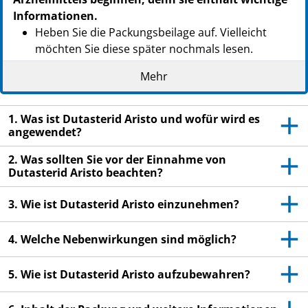
Informationen.
Heben Sie die Packungsbeilage auf. Vielleicht
möchten Sie diese später nochmals lesen.
Wenn Sie weitere Fragen haben, wenden Sie sich
Mehr
an Ihren Arzt oder Apotheker.
Dieses Arzneimittel wurde Ihnen persönlich
1. Was ist Dutasterid Aristo und wofür wird es
verschrieben. Geben Sie es nicht an Dritte weiter.
angewendet?
Es kann anderen Menschen schaden, auch wenn
2. Was sollten Sie vor der Einnahme von
diese die gleichen Beschwerden haben wie Sie.
Dutasterid Aristo beachten?
Wenn Sie Nebenwirkungen bemerken, wenden Sie
sich an Ihren Arzt oder Apotheker. Dies gilt auch
3. Wie ist Dutasterid Aristo einzunehmen?
für Nebenwirkungen, die nicht in dieser
Packungsbeilage angegeben sind. Siehe Abschnitt
4. Welche Nebenwirkungen sind möglich?
4.
5. Wie ist Dutasterid Aristo aufzubewahren?