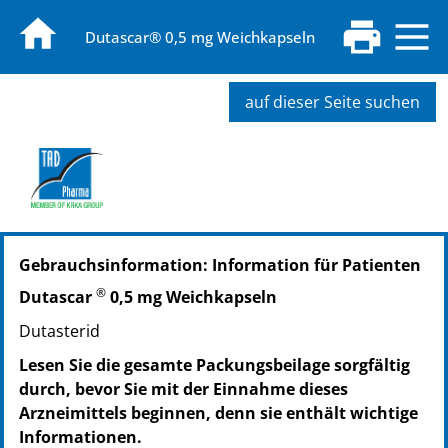
Dutascar® 0,5 mg Weichkapseln
auf dieser Seite suchen
PZN: 15262183
Gebrauchsinformation: Information für Patienten
PPN: 111526218348
PZN: 13233579
®
Dutascar
0,5 mg Weichkapseln
PPN: 111323357920
Dutasterid
PZN: 13233585
PPN: 111323358583
Lesen Sie die gesamte Packungsbeilage sorgfältig
PZN: 13233591
durch, bevor Sie mit der Einnahme dieses
PPN: 111323359149
Arzneimittels beginnen, denn sie enthält wichtige
Informationen.