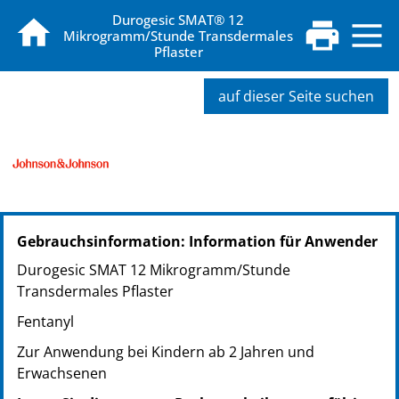
Durogesic SMAT® 12
Mikrogramm/Stunde Transdermales
Pflaster
auf dieser Seite suchen
PZN: 20318394
Gebrauchsinformation: Information für Anwender
PPN: 112031839485
NTIN: 04150203183942
Durogesic SMAT 12 Mikrogramm/Stunde
PZN: 03866786
Transdermales Pflaster
PPN: 110386678692
Fentanyl
NTIN: 04150038667860
PZN: 03866800
Zur Anwendung bei Kindern ab 2 Jahren und
PPN: 110386680052
Erwachsenen
NTIN: 04150038668003