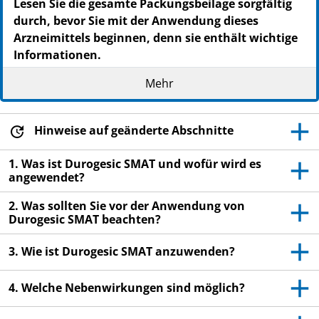
Lesen Sie die gesamte Packungsbeilage sorgfältig
PZN: 03866817
durch, bevor Sie mit der Anwendung dieses
PPN: 110386681742
Arzneimittels beginnen, denn sie enthält wichtige
NTIN: 04150038668171
Informationen.
Heben Sie die Packungsbeilage auf. Vielleicht
Mehr
möchten Sie diese später nochmals lesen.
Wenn Sie weitere Fragen haben, wenden Sie sich
an Ihren Arzt, Apotheker oder das medizinische
Hinweise auf geänderte Abschnitte
Fachpersonal.
1. Was ist Durogesic SMAT und wofür wird es
Dieses Arzneimittel wurde Ihnen persönlich (oder
angewendet?
Ihrem Kind) verschrieben. Geben Sie es nicht an
2. Was sollten Sie vor der Anwendung von
Dritte weiter. Es kann anderen Menschen
Durogesic SMAT beachten?
schaden, auch wenn diese die gleichen
Beschwerden haben wie Sie.
3. Wie ist Durogesic SMAT anzuwenden?
Wenn Sie Nebenwirkungen bemerken, wenden Sie
sich an Ihren Arzt, Apotheker oder das
4. Welche Nebenwirkungen sind möglich?
medizinische Fachpersonal. Dies gilt auch für
Nebenwirkungen, die nicht in dieser