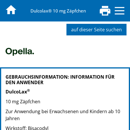
Dulcolax® 10 mg Zäpfchen
auf dieser Seite suchen
PZN: 00308169
GEBRAUCHSINFORMATION: INFORMATION FÜR
PPN: 110030816977
DEN ANWENDER
PZN: 06649635
®
PPN: 110664963535
DulcoLax
PZN: 00308181
10 mg Zäpfchen
PPN: 110030818109
Zur Anwendung bei Erwachsenen und Kindern ab 10
Jahren
Wirkstoff: Bisacodyl