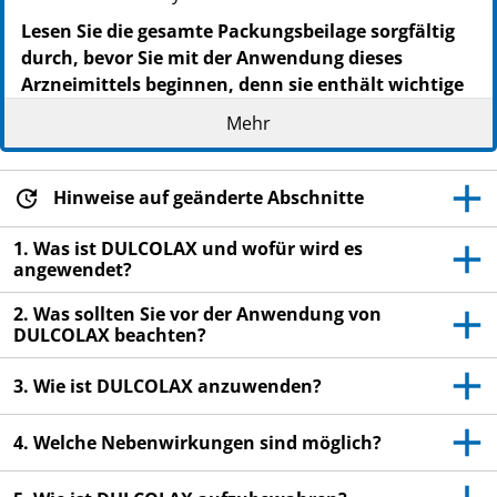
Lesen Sie die gesamte Packungsbeilage sorgfältig
durch, bevor Sie mit der Anwendung dieses
Arzneimittels beginnen, denn sie enthält wichtige
Informationen.
Mehr
Wenden Sie dieses Arzneimittel immer genau wie in
dieser Packungsbeilage beschrieben bzw. genau nach
Anweisung Ihres Arztes oder Apothekers an.
Hinweise auf geänderte Abschnitte
Heben Sie die Packungsbeilage auf. Vielleicht
1. Was ist DULCOLAX und wofür wird es
möchten Sie diese später nochmals lesen.
angewendet?
Fragen Sie Ihren Apotheker, wenn Sie weitere
2. Was sollten Sie vor der Anwendung von
Informationen oder einen Rat benötigen.
DULCOLAX beachten?
Wenn Sie Nebenwirkungen bemerken, wenden Sie
sich an Ihren Arzt oder Apotheker. Dies gilt auch
3. Wie ist DULCOLAX anzuwenden?
für Nebenwirkungen, die nicht in dieser
Packungsbeilage angegeben sind. Siehe Abschnitt
4. Welche Nebenwirkungen sind möglich?
4.