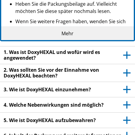
Heben Sie die Packungsbeilage auf. Vielleicht
möchten Sie diese später nochmals lesen.
Wenn Sie weitere Fragen haben, wenden Sie sich
an Ihren Arzt oder Apotheker.
Mehr
Dieses Arzneimittel wurde Ihnen persönlich
verschrieben. Geben Sie es nicht an Dritte weiter.
1. Was ist DoxyHEXAL und wofür wird es
Es kann anderen Menschen schaden, auch wenn
angewendet?
diese die gleichen Beschwerden haben wie Sie.
2. Was sollten Sie vor der Einnahme von
Wenn Sie Nebenwirkungen bemerken, wenden Sie
DoxyHEXAL beachten?
sich an Ihren Arzt oder Apotheker. Dies gilt auch
für Nebenwirkungen, die nicht in dieser
3. Wie ist DoxyHEXAL einzunehmen?
Packungsbeilage angegeben sind. Siehe Abschnitt
4.
4. Welche Nebenwirkungen sind möglich?
5. Wie ist DoxyHEXAL aufzubewahren?