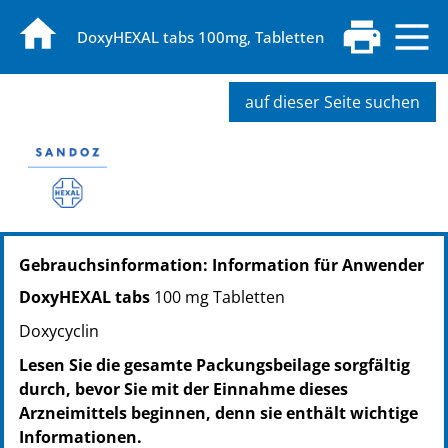
DoxyHEXAL tabs 100mg, Tabletten
auf dieser Seite suchen
PZN: 03103396
Gebrauchsinformation: Information für Anwender
PPN: 110310339655
NTIN: 04150031033969
DoxyHEXAL tabs
100 mg Tabletten
PZN: 03103404
Doxycyclin
PPN: 110310340449
NTIN: 04150031034041
Lesen Sie die gesamte Packungsbeilage sorgfältig
PZN: 03012015
durch, bevor Sie mit der Einnahme dieses
PPN: 110301201527
Arzneimittels beginnen, denn sie enthält wichtige
NTIN: 04150030120158
Informationen.