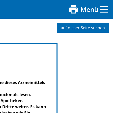
Menü
auf dieser Seite suchen
me dieses Arzneimittels
 nochmals lesen.
 Apotheker.
 Dritte weiter. Es kann
 haben wie Sie.