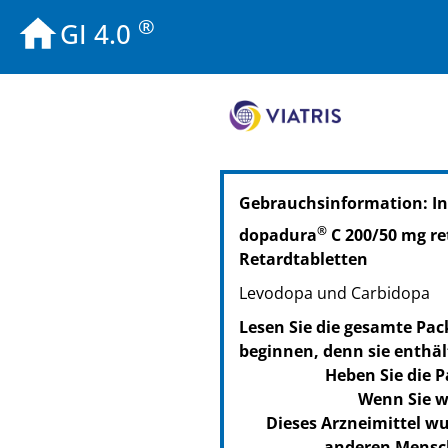
®
GI 4.0
Gebrauchsinformation: In
®
dopadura
C 200/50 mg re
Retardtabletten
Levodopa und Carbidopa
Lesen Sie die gesamte Pac
beginnen, denn sie enthäl
Heben Sie die P
Wenn Sie w
Dieses Arzneimittel wu
anderen Mensch