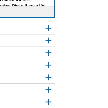
ker. Dies gilt auch für
ehe Abschnitt 4.