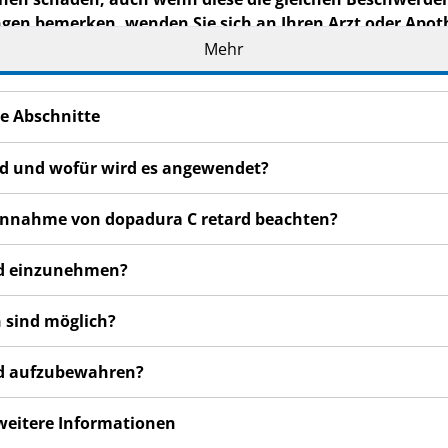
n bemerken, wenden Sie sich an Ihren Arzt oder Apothe
 die nicht in dieser Packungsbeilage angegeben sind. Si
Mehr
e Abschnitte
ard und wofür wird es angewendet?
 Einnahme von dopadura C retard beachten?
ard einzunehmen?
 sind möglich?
ard aufzubewahren?
 weitere Informationen