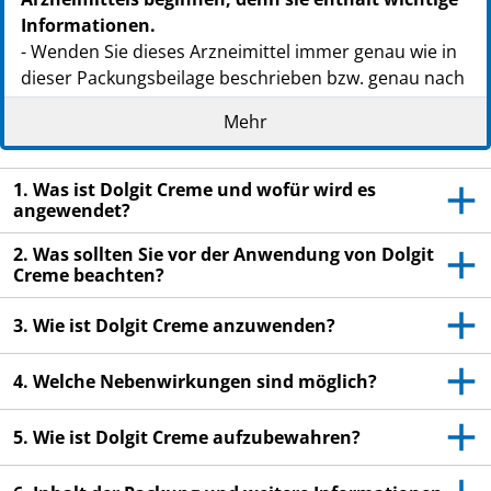
Informationen.
- Wenden Sie dieses Arzneimittel immer genau wie in
dieser Packungsbeilage beschrieben bzw. genau nach
Anweisung Ihres Arztes oder Apothekers an.
Mehr
- Heben Sie die Packungsbeilage auf. Vielleicht
möchten Sie diese später nochmals lesen.
1. Was ist Dolgit Creme und wofür wird es
- Fragen Sie Ihren Apotheker, wenn Sie weitere
angewendet?
Informationen oder einen Rat benötigen.
2. Was sollten Sie vor der Anwendung von Dolgit
- Wenn Sie Nebenwirkungen bemerken, wenden Sie
Creme beachten?
sich an Ihren Arzt oder Apotheker. Dies gilt auch für
Nebenwirkungen, die nicht in dieser Packungsbeilage
3. Wie ist Dolgit Creme anzuwenden?
angegeben sind. Siehe Abschnitt 4.
4. Welche Nebenwirkungen sind möglich?
- Wenn Sie sich nach 3 Tagen nicht besser oder gar
schlechter fühlen, wenden Sie sich an Ihren Arzt.
5. Wie ist Dolgit Creme aufzubewahren?