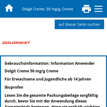
Dolgit Creme, 50 mg/g, Creme
auf dieser Seite suchen
PZN: 19882089
Gebrauchsinformation: Information Anwender
PPN: 111988208978
Dolgit Creme 50 mg/g Creme
Für Erwachsene und Jugendliche ab 14 Jahren
Ibuprofen
Lesen Sie die gesamte Packungsbeilage sorgfältig
durch, bevor Sie mit der Anwendung dieses
Arzneimittels beginnen, denn sie enthält wichtige