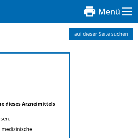
Menü
auf dieser Seite suchen
me dieses Arzneimittels
esen.
s medizinische