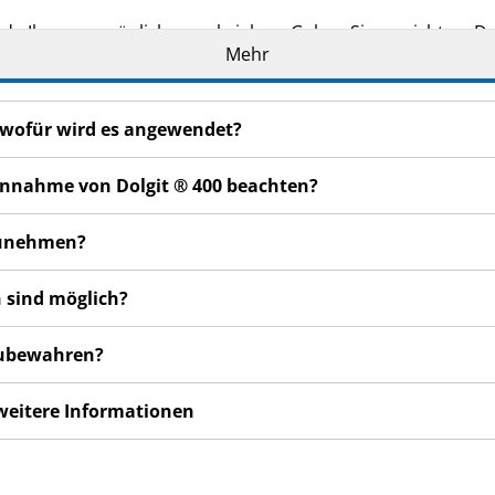
de Ihnen persönlich verschrieben. Geben Sie es nicht an Dri
Mehr
den, auch wenn diese die gleichen Beschwerden haben wie
en bemerken, wenden Sie sich an Ihren Arzt, Apotheker od
 auch für Nebenwirkungen, die nicht in dieser Packungsbeil
d wofür wird es angewendet?
 Einnahme von Dolgit ® 400 beachten?
nzunehmen?
 sind möglich?
fzubewahren?
 weitere Informationen