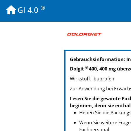
®
GI 4.0
PZN: 02363333
Gebrauchsinformation: In
PPN: 110236333311
®
Dolgit
400, 400 mg überz
Wirkstoff: Ibuprofen
Zur Anwendung bei Erwachs
Lesen Sie die gesamte Pac
beginnen, denn sie enthäl
Heben Sie die Packungsb
Wenn Sie weitere Frage
Fachpersonal.