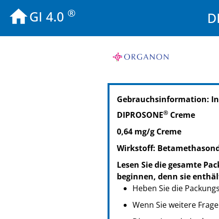
®
GI 4.0
D
PZN: 01697724
Gebrauchsinformation: I
PPN: 110169772417
PZN: 01854276
®
DIPROSONE
Creme
PPN: 110185427604
0,64 mg/g Creme
PZN: 06160791
PPN: 110616079169
Wirkstoff: Betamethasond
Lesen Sie die gesamte Pac
beginnen, denn sie enthäl
Heben Sie die Packungsb
Wenn Sie weitere Frage