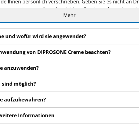
de Ihnen persönlich verschrieben. Geben Sie es nicht an Dri
den, auch wenn diese die gleichen Beschwerden haben wie
Mehr
n bemerken, wenden Sie sich an Ihren Arzt oder Apotheker.
cht in dieser Packungsbeilage angegeben sind. Siehe Abschn
me und wofür wird sie angewendet?
er Anwendung von DIPROSONE Creme beachten?
me anzuwenden?
 sind möglich?
me aufzubewahren?
 weitere Informationen