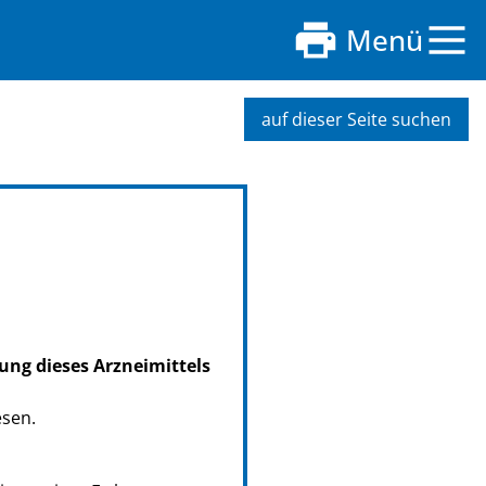
e
Menü
auf dieser Seite suchen
ung dieses Arzneimittels
esen.