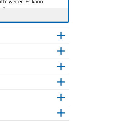
tte weiter. Es kann
 Sie.
 Dies gilt auch für
itt 4.