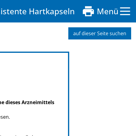
istente Hartkapseln
Menü
auf dieser Seite suchen
me dieses Arzneimittels
esen.