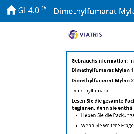
®
GI 4.0
Dimethylfumarat Myl
PZN: 18031573
Gebrauchsinformation: In
PPN: 111803157348
NTIN: 04150180315732
Dimethylfumarat Mylan 1
PZN: 18031596
Dimethylfumarat Mylan 2
PPN: 111803159604
NTIN: 04150180315961
Dimethylfumarat
Lesen Sie die gesamte Pac
beginnen, denn sie enthäl
Heben Sie die Packungsb
Wenn Sie weitere Frage