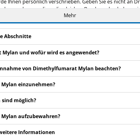
de Ihnen persönlich verschrieben. Geben Sie es nicht an Dri
den, auch wenn diese die gleichen Beschwerden haben wie
Mehr
n bemerken, wenden Sie sich an Ihren Arzt oder Apotheker.
cht in dieser Packungsbeilage angegeben sind. Siehe Abschn
e Abschnitte
t Mylan und wofür wird es angewendet?
r Einnahme von Dimethylfumarat Mylan beachten?
at Mylan einzunehmen?
 sind möglich?
at Mylan aufzubewahren?
 weitere Informationen