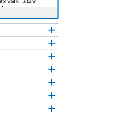
tte weiter. Es kann
 Sie.
 Dies gilt auch für
itt 4.