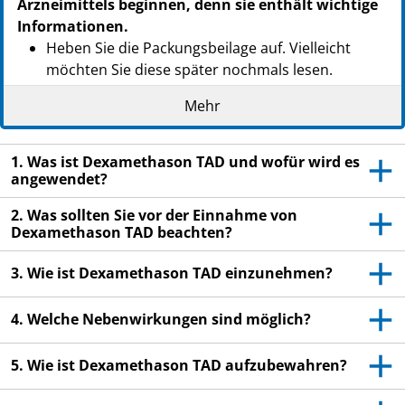
Arzneimittels beginnen, denn sie enthält wichtige
Informationen.
Heben Sie die Packungsbeilage auf. Vielleicht
möchten Sie diese später nochmals lesen.
Wenn Sie weitere Fragen haben, wenden Sie sich
Mehr
an Ihren Arzt oder Apotheker.
Dieses Arzneimittel wurde Ihnen persönlich
1. Was ist Dexamethason TAD und wofür wird es
verschrieben. Geben Sie es nicht an Dritte weiter.
angewendet?
Es kann anderen Menschen schaden, auch wenn
2. Was sollten Sie vor der Einnahme von
diese die gleichen Beschwerden haben wie Sie.
Dexamethason TAD beachten?
Wenn Sie Nebenwirkungen bemerken, wenden Sie
sich an Ihren Arzt oder Apotheker. Dies gilt auch
3. Wie ist Dexamethason TAD einzunehmen?
für Nebenwirkungen, die nicht in dieser
Packungsbeilage angegeben sind. Siehe Abschnitt
4. Welche Nebenwirkungen sind möglich?
4.
5. Wie ist Dexamethason TAD aufzubewahren?