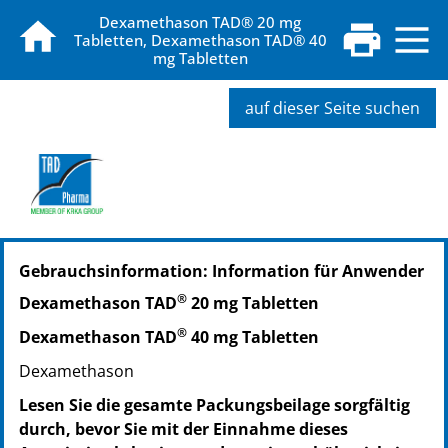
Dexamethason TAD® 20 mg
Tabletten, Dexamethason TAD® 40
mg Tabletten
auf dieser Seite suchen
PZN: 13721907
Gebrauchsinformation: Information für Anwender
PPN: 111372190768
PZN: 13721913
®
Dexamethason TAD
20 mg Tabletten
PPN: 111372191334
®
Dexamethason TAD
40 mg Tabletten
PZN: 13721936
PPN: 111372193687
Dexamethason
PZN: 15571435
Lesen Sie die gesamte Packungsbeilage sorgfältig
PPN: 111557143564
durch, bevor Sie mit der Einnahme dieses