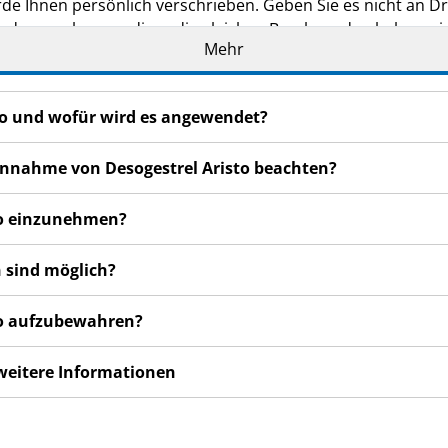
de Ihnen persönlich verschrieben. Geben Sie es nicht an Dri
den, auch wenn diese die gleichen Beschwerden haben wie
Mehr
n bemerken, wenden Sie sich an Ihren Arzt oder Apotheker.
cht in dieser Packungsbeilage angegeben sind. Siehe Abschn
sto und wofür wird es angewendet?
 Einnahme von Desogestrel Aristo beachten?
sto einzunehmen?
 sind möglich?
sto aufzubewahren?
 weitere Informationen