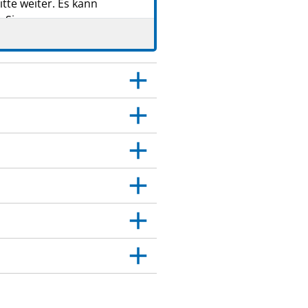
tte weiter. Es kann
 Sie.
 Dies gilt auch für
itt 4.