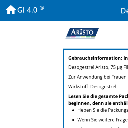
®
GI 4.0
De
PZN: 09929105
Gebrauchsinformation: I
PPN: 110992910576
PZN: 09929111
Desogestrel Aristo, 75 µg F
PPN: 110992911142
Zur Anwendung bei Frauen
PZN: 09929128
PPN: 110992912832
Wirkstoff: Desogestrel
PZN: 14410517
Lesen Sie die gesamte Pac
PPN: 111441051714
beginnen, denn sie enthäl
Heben Sie die Packungsb
Wenn Sie weitere Frage