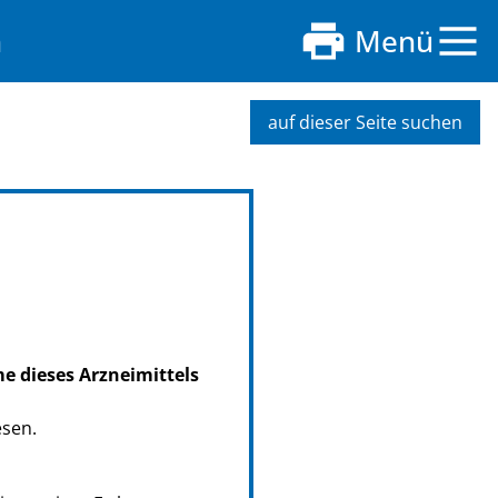
n
Menü
auf dieser Seite suchen
me dieses Arzneimittels
esen.