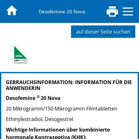
Desofemine 20 Nova
auf dieser Seite suchen
PZN: 09925610
GEBRAUCHSINFORMATION: INFORMATION FÜR DIE
PPN: 110992561044
ANWENDERIN
GTIN: 04251520703896
®
PZN: 09925627
Desofemine
20 Nova
PPN: 110992562734
20 Mikrogramm/150 Mikrogramm Filmtabletten
GTIN: 04251520703902
Ethinylestradiol, Desogestrel
PZN: 09925633
PPN: 110992563300
Wichtige Informationen über kombinierte
GTIN: 04251520703919
hormonale Kontrazeptiva (KHK):