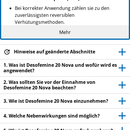
PZN: 14053520
Bei korrekter Anwendung zählen sie zu den
PPN: 111405352072
zuverlässigsten reversiblen
Verhütungsmethoden.
Sie bewirken eine leichte Zunahme des Risikos für
Mehr
ein Blutgerinnsel in den Venen und Arterien,
insbesondere im ersten Jahr der Anwendung oder
Hinweise auf geänderte Abschnitte
bei Wiederaufnahme der Anwendung eines
kombinierten hormonalen Kontrazeptivums nach
1. Was ist Desofemine 20 Nova und wofür wird es
einer Unterbrechung von 4 oder mehr Wochen.
angewendet?
Achten Sie bitte aufmerksam auf Symptome eines
2. Was sollten Sie vor der Einnahme von
Blutgerinnsels und wenden Sie sich an Ihren Arzt,
Desofemine 20 Nova beachten?
wenn Sie vermuten, diese zu haben (siehe
Abschnitt 2, „Blutgerinnsel“).
3. Wie ist Desofemine 20 Nova einzunehmen?
Lesen Sie die gesamte Packungsbeilage sorgfältig
4. Welche Nebenwirkungen sind möglich?
durch, bevor Sie mit der Einnahme dieses
Arzneimittels beginnen, denn sie enthält wichtige