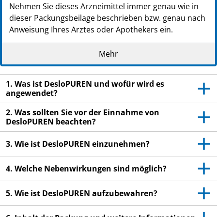
Nehmen Sie dieses Arzneimittel immer genau wie in
dieser Packungsbeilage beschrieben bzw. genau nach
Anweisung Ihres Arztes oder Apothekers ein.
Heben Sie die Packungsbeilage auf. Vielleicht
Mehr
möchten Sie diese später nochmals lesen.
Fragen Sie Ihren Apotheker, wenn Sie weitere
1. Was ist DesloPUREN und wofür wird es
Informationen oder einen Rat benötigen.
angewendet?
Wenn Sie Nebenwirkungen bemerken, wenden Sie
2. Was sollten Sie vor der Einnahme von
sich an Ihren Arzt oder Apotheker. Dies gilt auch
DesloPUREN beachten?
für Nebenwirkungen, die nicht in dieser
Packungsbeilage angegeben sind. Siehe Abschnitt
3. Wie ist DesloPUREN einzunehmen?
4.
Wenn Sie sich nach 10 Tagen nicht besser oder
4. Welche Nebenwirkungen sind möglich?
gar schlechter fühlen, wenden Sie sich an Ihren
Arzt.
5. Wie ist DesloPUREN aufzubewahren?