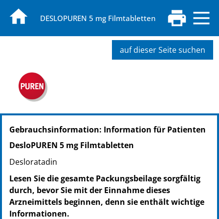
DESLOPUREN 5 mg Filmtabletten
auf dieser Seite suchen
PZN: 16861744
Gebrauchsinformation: Information für Patienten
PPN: 111686174409
PZN: 16861750
DesloPUREN 5 mg Filmtabletten
PPN: 111686175072
Desloratadin
PZN: 16861767
PPN: 111686176762
Lesen Sie die gesamte Packungsbeilage sorgfältig
durch, bevor Sie mit der Einnahme dieses
Arzneimittels beginnen, denn sie enthält wichtige
Informationen.