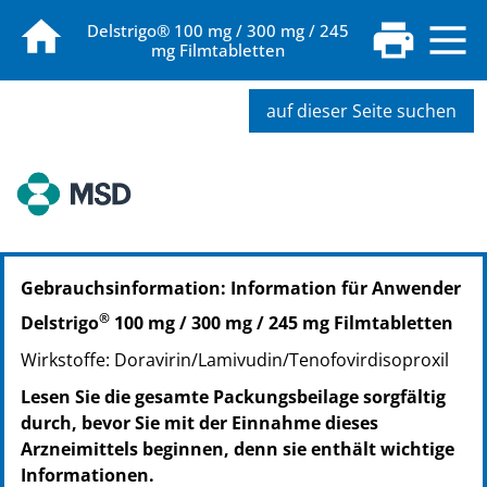
Delstrigo® 100 mg / 300 mg / 245
mg Filmtabletten
auf dieser Seite suchen
PZN: 14260621
Gebrauchsinformation: Information für Anwender
PPN: 111426062187
PZN: 14260638
®
Delstrigo
100 mg / 300 mg / 245 mg Filmtabletten
PPN: 111426063877
Wirkstoffe: Doravirin/Lamivudin/Tenofovirdisoproxil
Lesen Sie die gesamte Packungsbeilage sorgfältig
durch, bevor Sie mit der Einnahme dieses
Arzneimittels beginnen, denn sie enthält wichtige
Informationen.