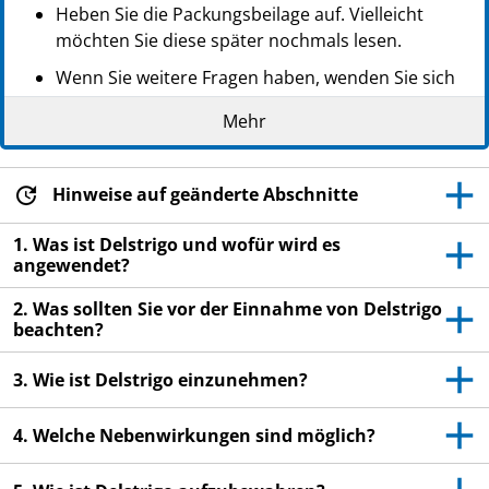
Heben Sie die Packungsbeilage auf. Vielleicht
möchten Sie diese später nochmals lesen.
Wenn Sie weitere Fragen haben, wenden Sie sich
an Ihren Arzt, Apotheker oder das medizinische
Mehr
Fachpersonal.
Dieses Arzneimittel wurde Ihnen persönlich
verschrieben. Geben Sie es nicht an Dritte weiter.
Hinweise auf geänderte Abschnitte
Es kann anderen Menschen schaden, auch wenn
1. Was ist Delstrigo und wofür wird es
diese die gleichen Beschwerden haben wie Sie.
angewendet?
Wenn Sie Nebenwirkungen bemerken, wenden Sie
2. Was sollten Sie vor der Einnahme von Delstrigo
sich an Ihren Arzt, Apotheker oder das
beachten?
medizinische Fachpersonal. Dies gilt auch für
Nebenwirkungen, die nicht in dieser
3. Wie ist Delstrigo einzunehmen?
Packungsbeilage angegeben sind. Siehe Abschnitt
4.
4. Welche Nebenwirkungen sind möglich?