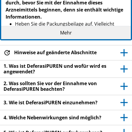
durch, bevor Sie mit der Einnahme dieses
Arzneimittels beginnen, denn sie enthält wichtige
Informationen.
Heben Sie die Packungsbeilage auf. Vielleicht
möchten Sie diese später nochmals lesen.
Mehr
Wenn Sie weitere Fragen haben, wenden Sie sich
an Ihren Arzt oder Apotheker.
Hinweise auf geänderte Abschnitte
Dieses Arzneimittel wurde Ihnen oder Ihrem Kind
persönlich verschrieben. Geben Sie es nicht an
1. Was ist DeferasiPUREN und wofür wird es
angewendet?
Dritte weiter. Es kann anderen Menschen
schaden, auch wenn diese die gleichen
2. Was sollten Sie vor der Einnahme von
Beschwerden haben wie Sie.
DeferasiPUREN beachten?
Wenn Sie Nebenwirkungen bemerken, wenden Sie
3. Wie ist DeferasiPUREN einzunehmen?
sich an Ihren Arzt oder Apotheker. Dies gilt auch
für Nebenwirkungen, die nicht in dieser
4. Welche Nebenwirkungen sind möglich?
Packungsbeilage angegeben sind. Siehe Abschnitt
4.