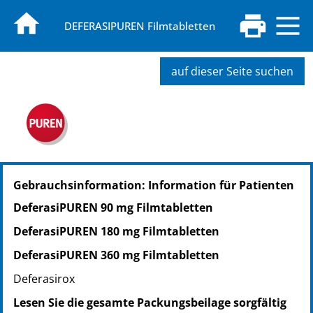
DEFERASIPUREN Filmtabletten
auf dieser Seite suchen
PZN: 16861773
Gebrauchsinformation: Information für Patienten
PPN: 111686177328
NTIN: 04150168617735
DeferasiPUREN 90 mg Filmtabletten
DeferasiPUREN 180 mg Filmtabletten
DeferasiPUREN 360 mg Filmtabletten
Deferasirox
Lesen Sie die gesamte Packungsbeilage sorgfältig