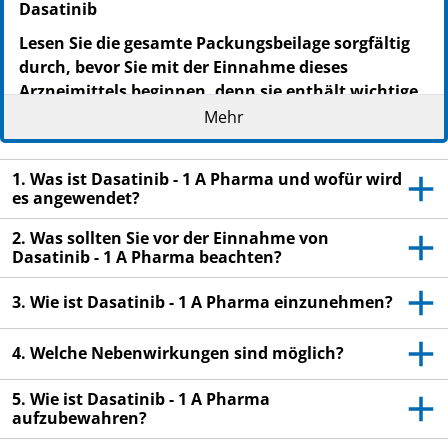
Dasatinib
Lesen Sie die gesamte Packungsbeilage sorgfältig
durch, bevor Sie mit der Einnahme dieses
Arzneimittels beginnen, denn sie enthält wichtige
Informationen.
Mehr
Heben Sie die Packungsbeilage auf. Vielleicht
möchten Sie diese später nochmals lesen.
1. Was ist Dasatinib - 1 A Pharma und wofür wird
Wenn Sie weitere Fragen haben, wenden Sie sich
es angewendet?
an Ihren Arzt oder Apotheker.
2. Was sollten Sie vor der Einnahme von
Dieses Arzneimittel wurde Ihnen persönlich
Dasatinib - 1 A Pharma beachten?
verschrieben. Geben Sie es nicht an Dritte weiter.
3. Wie ist Dasatinib - 1 A Pharma einzunehmen?
Es kann anderen Menschen schaden, auch wenn
diese die gleichen Beschwerden haben wie Sie.
4. Welche Nebenwirkungen sind möglich?
Wenn Sie Nebenwirkungen bemerken, wenden Sie
sich an Ihren Arzt oder Apotheker. Dies gilt auch
5. Wie ist Dasatinib - 1 A Pharma
für Nebenwirkungen, die nicht in dieser
aufzubewahren?
Packungsbeilage angegeben sind. Siehe Abschnitt