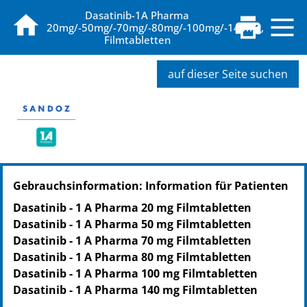
Dasatinib-1A Pharma
20mg/-50mg/-70mg/-80mg/-100mg/-140mg,
Filmtabletten
auf dieser Seite suchen
PZN: 16755404
Gebrauchsinformation: Information für Patienten
PPN: 111675540458
Dasatinib - 1 A Pharma 20 mg Filmtabletten
Dasatinib - 1 A Pharma 50 mg Filmtabletten
Dasatinib - 1 A Pharma 70 mg Filmtabletten
Dasatinib - 1 A Pharma 80 mg Filmtabletten
Dasatinib - 1 A Pharma 100 mg Filmtabletten
Dasatinib - 1 A Pharma 140 mg Filmtabletten