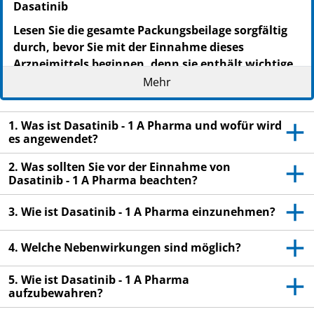
Dasatinib
Lesen Sie die gesamte Packungsbeilage sorgfältig
durch, bevor Sie mit der Einnahme dieses
Arzneimittels beginnen, denn sie enthält wichtige
Informationen.
Mehr
Heben Sie die Packungsbeilage auf. Vielleicht
möchten Sie diese später nochmals lesen.
1. Was ist Dasatinib - 1 A Pharma und wofür wird
Wenn Sie weitere Fragen haben, wenden Sie sich
es angewendet?
an Ihren Arzt oder Apotheker.
2. Was sollten Sie vor der Einnahme von
Dieses Arzneimittel wurde Ihnen persönlich
Dasatinib - 1 A Pharma beachten?
verschrieben. Geben Sie es nicht an Dritte weiter.
3. Wie ist Dasatinib - 1 A Pharma einzunehmen?
Es kann anderen Menschen schaden, auch wenn
diese die gleichen Beschwerden haben wie Sie.
4. Welche Nebenwirkungen sind möglich?
Wenn Sie Nebenwirkungen bemerken, wenden Sie
sich an Ihren Arzt oder Apotheker. Dies gilt auch
5. Wie ist Dasatinib - 1 A Pharma
für Nebenwirkungen, die nicht in dieser
aufzubewahren?
Packungsbeilage angegeben sind. Siehe Abschnitt