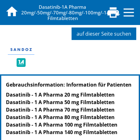
Dasatinib-1A Pharma
20mg/-50mg/-70mg/-80mg/-100mg/-140mg,
Filmtabletten
auf dieser Seite suchen
PZN: 16755396
Gebrauchsinformation: Information für Patienten
PPN: 111675539664
Dasatinib - 1 A Pharma 20 mg Filmtabletten
Dasatinib - 1 A Pharma 50 mg Filmtabletten
Dasatinib - 1 A Pharma 70 mg Filmtabletten
Dasatinib - 1 A Pharma 80 mg Filmtabletten
Dasatinib - 1 A Pharma 100 mg Filmtabletten
Dasatinib - 1 A Pharma 140 mg Filmtabletten