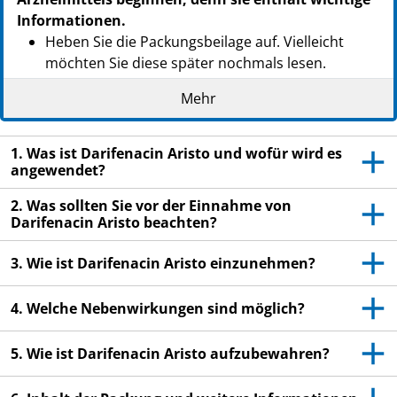
Informationen.
Heben Sie die Packungsbeilage auf. Vielleicht
möchten Sie diese später nochmals lesen.
Wenn Sie weitere Fragen haben, wenden Sie sich
Mehr
an Ihren Arzt oder Apotheker.
Dieses Arzneimittel wurde Ihnen persönlich
1. Was ist Darifenacin Aristo und wofür wird es
verschrieben. Geben Sie es nicht an Dritte weiter.
angewendet?
Es kann anderen Menschen schaden, auch wenn
2. Was sollten Sie vor der Einnahme von
diese die gleichen Beschwerden haben wie Sie.
Darifenacin Aristo beachten?
Wenn Sie Nebenwirkungen bemerken, wenden Sie
sich an Ihren Arzt oder Apotheker. Dies gilt auch
3. Wie ist Darifenacin Aristo einzunehmen?
für Nebenwirkungen, die nicht in dieser
Packungsbeilage angegeben sind. Siehe Abschnitt
4. Welche Nebenwirkungen sind möglich?
4.
5. Wie ist Darifenacin Aristo aufzubewahren?