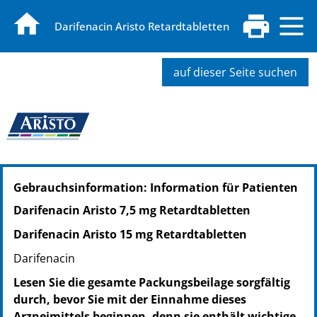
Darifenacin Aristo Retardtabletten
auf dieser Seite suchen
PZN: 17249063
Gebrauchsinformation: Information für Patienten
PPN: 111724906371
PZN: 17249086
Darifenacin Aristo 7,5 mg Retardtabletten
PPN: 111724908627
Darifenacin Aristo 15 mg Retardtabletten
PZN: 17249092
PPN: 111724909290
Darifenacin
PZN: 17249100
Lesen Sie die gesamte Packungsbeilage sorgfältig
PPN: 111724910084
durch, bevor Sie mit der Einnahme dieses
Arzneimittels beginnen, denn sie enthält wichtige