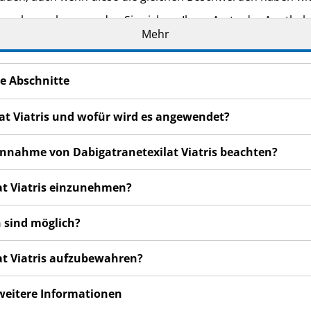
n bemerken, wenden Sie sich an Ihren Arzt oder Apotheker.
Mehr
cht in dieser Packungsbeilage angegeben sind. Siehe Abschn
e Abschnitte
lat Viatris und wofür wird es angewendet?
 Einnahme von Dabigatranetexilat Viatris beachten?
lat Viatris einzunehmen?
 sind möglich?
lat Viatris aufzubewahren?
 weitere Informationen