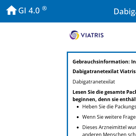
®
GI 4.0
Dabig
PZN: 19158583
Gebrauchsinformation: In
PPN: 111915858342
NTIN: 04150191585834
Dabigatranetexilat Viatri
PZN: 19158608
Dabigatranetexilat
PPN: 111915860826
NTIN: 04150191586084
Lesen Sie die gesamte Pac
PZN: 19158614
beginnen, denn sie enthäl
PPN: 111915861489
Heben Sie die Packungsb
NTIN: 04150191586145
Wenn Sie weitere Frage
Dieses Arzneimittel wur
anderen Menschen scha