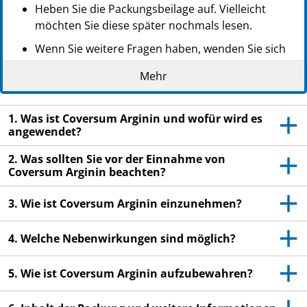
Heben Sie die Packungsbeilage auf. Vielleicht
möchten Sie diese später nochmals lesen.
Wenn Sie weitere Fragen haben, wenden Sie sich
an Ihren Arzt, Apotheker oder das medizinische
Mehr
Fachpersonal.
Dieses Arzneimittel wurde Ihnen persönlich
1. Was ist Coversum Arginin und wofür wird es
verschrieben. Geben Sie es nicht an Dritte weiter.
angewendet?
Es kann anderen Menschen schaden, auch wenn
diese die gleichen Beschwerden haben wie Sie.
2. Was sollten Sie vor der Einnahme von
Coversum Arginin beachten?
Wenn Sie Nebenwirkungen bemerken, wenden Sie
sich an Ihren Arzt, Apotheker oder das
3. Wie ist Coversum Arginin einzunehmen?
medizinische Fachpersonal. Dies gilt auch für
Nebenwirkungen, die nicht in dieser
4. Welche Nebenwirkungen sind möglich?
Packungsbeilage angegeben sind. Siehe Abschnitt
4.
5. Wie ist Coversum Arginin aufzubewahren?