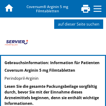
Coversum® Arginin 5 mg
Filmtabletten
auf dieser Seite suchen
PZN: 10032604
Gebrauchsinformation: Information für Patienten
PPN: 111003260463
NTIN: 04150100326046
Coversum Arginin 5 mg Filmtabletten
PZN: 10032610
Perindopril-Arginin
PPN: 111003261029
NTIN: 04150100326107
Lesen Sie die gesamte Packungsbeilage sorgfältig
durch, bevor Sie mit der Einnahme dieses
Arzneimittels beginnen, denn sie enthält wichtige
Informationen.