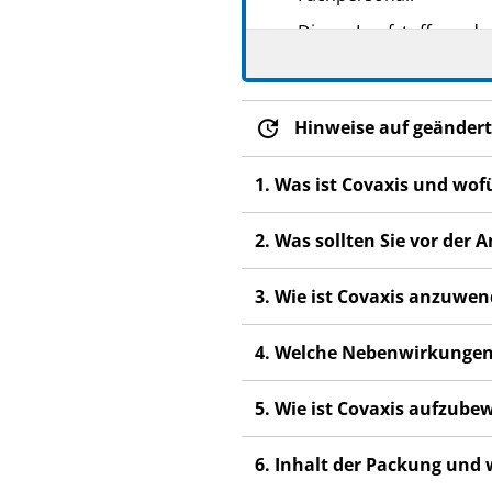
Dieser Impfstoff wurde 
Wenn Sie bzw. Ihr Kind
medizinische Fachperso
sind. Siehe Abschnitt 4.
Hinweise auf geändert
1. Was ist Covaxis und wo
2. Was sollten Sie vor de
3. Wie ist Covaxis anzuwe
4. Welche Nebenwirkungen
5. Wie ist Covaxis aufzub
6. Inhalt der Packung und