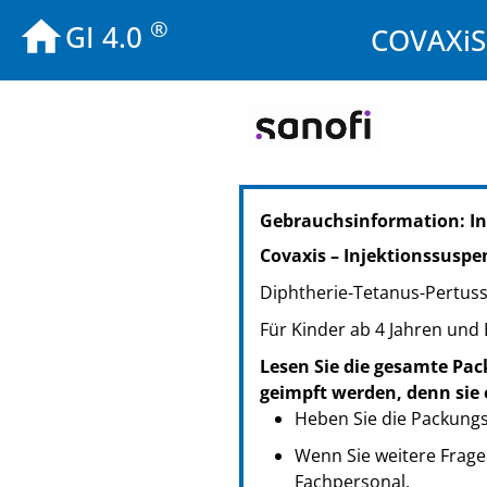
®
GI 4.0
COVAXiS 
PZN: 12590099
Gebrauchsinformation: I
PPN: 111259009926
NTIN: 04150125900993
Covaxis – Injektionssuspen
PZN: 12590107
Diphtherie-Tetanus-Pertuss
PPN: 111259010720
NTIN: 04150125901075
Für Kinder ab 4 Jahren und
Lesen Sie die gesamte Pack
geimpft werden, denn sie 
Heben Sie die Packungsb
Wenn Sie weitere Frage
Fachpersonal.