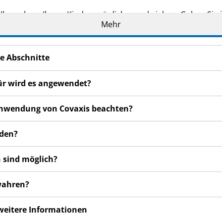
Ihnen bzw. Ihrem Kind persönlich verschrieben. Geben Sie ih
Mehr
 Nebenwirkungen bemerken, wenden Sie sich an Ihren Arzt,
nal. Dies gilt auch für Nebenwirkungen, die nicht in diese
e Abschnitte
für wird es angewendet?
r Anwendung von Covaxis beachten?
nden?
 sind möglich?
ewahren?
 weitere Informationen