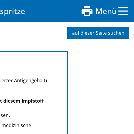
spritze
Menü
auf dieser Seite suchen
ierter Antigengehalt)
it diesem Impfstoff
esen.
s medizinische