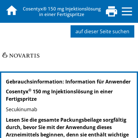
Cosentyx® 150 mg Injektionslösung
in einer Fertigspritze
auf dieser Seite suchen
PZN: 10626686
Gebrauchsinformation: Information für Anwender
PPN: 111062668632
NTIN: 04150106266865
®
Cosentyx
150 mg Injektionslösung in einer
PZN: 10626692
Fertigspritze
PPN: 111062669295
Secukinumab
NTIN: 04150106266926
Lesen Sie die gesamte Packungsbeilage sorgfältig
durch, bevor Sie mit der Anwendung dieses
Arzneimittels beginnen, denn sie enthält wichtige