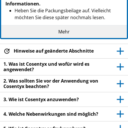
Informationen.
Heben Sie die Packungsbeilage auf. Vielleicht
möchten Sie diese später nochmals lesen.
Wenn Sie weitere Fragen haben, wenden Sie sich
Mehr
an Ihren Arzt, Apotheker oder das medizinische
Fachpersonal.
Dieses Arzneimittel wurde Ihnen persönlich
Hinweise auf geänderte Abschnitte
verschrieben. Geben Sie es nicht an Dritte weiter.
1. Was ist Cosentyx und wofür wird es
Es kann anderen Menschen schaden, auch wenn
angewendet?
diese die gleichen Beschwerden haben wie Sie.
2. Was sollten Sie vor der Anwendung von
Wenn Sie Nebenwirkungen bemerken, wenden Sie
Cosentyx beachten?
sich an Ihren Arzt, Apotheker oder das
medizinische Fachpersonal. Dies gilt auch für
3. Wie ist Cosentyx anzuwenden?
Nebenwirkungen, die nicht in dieser
Packungsbeilage angegeben sind. Siehe Abschnitt
4. Welche Nebenwirkungen sind möglich?
4.