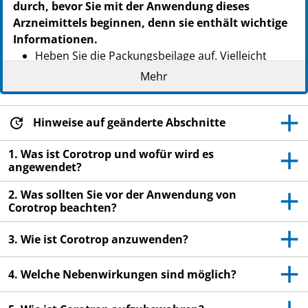
durch, bevor Sie mit der Anwendung dieses
Arzneimittels beginnen, denn sie enthält wichtige
Informationen.
Heben Sie die Packungsbeilage auf. Vielleicht
möchten Sie diese später nochmals lesen.
Mehr
Wenn Sie weitere Fragen haben, wenden Sie sich
an Ihren Arzt oder Apotheker.
Hinweise auf geänderte Abschnitte
Dieses Arzneimittel wurde Ihnen persönlich
verschrieben. Geben Sie es nicht an Dritte weiter.
1. Was ist Corotrop und wofür wird es
angewendet?
Es kann anderen Menschen schaden, auch wenn
diese die gleichen Beschwerden haben wie Sie.
2. Was sollten Sie vor der Anwendung von
Corotrop beachten?
Wenn Sie Nebenwirkungen bemerken, wenden Sie
sich an Ihren Arzt oder Apotheker. Dies gilt auch
3. Wie ist Corotrop anzuwenden?
für Nebenwirkungen, die nicht in dieser
Packungsbeilage angegeben sind. Siehe Abschnitt
4. Welche Nebenwirkungen sind möglich?
4.