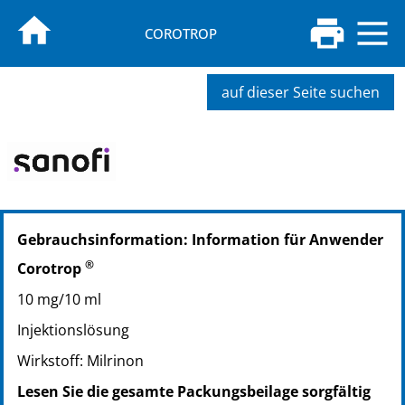
COROTROP
auf dieser Seite suchen
PZN: 04809632
Gebrauchsinformation: Information für Anwender
PPN: 110480963273
NTIN: 04150048096322
®
Corotrop
10 mg/10 ml
Injektionslösung
Wirkstoff: Milrinon
Lesen Sie die gesamte Packungsbeilage sorgfältig