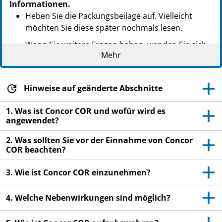
Informationen.
Heben Sie die Packungsbeilage auf. Vielleicht
möchten Sie diese später nochmals lesen.
Wenn Sie weitere Fragen haben, wenden Sie sich
Mehr
an Ihren Arzt oder Apotheker.
Dieses Arzneimittel wurde Ihnen persönlich
verschrieben. Geben Sie es nicht an Dritte weiter.
Hinweise auf geänderte Abschnitte
Es kann anderen Menschen schaden, auch wenn
diese die gleichen Beschwerden haben wie Sie.
1. Was ist Concor COR und wofür wird es
angewendet?
Wenn Sie Nebenwirkungen bemerken, wenden Sie
sich an Ihren Arzt oder Apotheker. Dies gilt auch
2. Was sollten Sie vor der Einnahme von Concor
COR beachten?
für Nebenwirkungen, die nicht in dieser
Packungsbeilage angegeben sind. Siehe Abschnitt
3. Wie ist Concor COR einzunehmen?
4.
4. Welche Nebenwirkungen sind möglich?