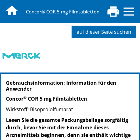
Concor® COR 5 mg Filmtabletten
auf dieser Seite suchen
PZN: 00630037
Gebrauchsinformation: Information für den
PPN: 110063003788
Anwender
NTIN: 04150006300379
®
Concor
COR 5 mg Filmtabletten
Wirkstoff: Bisoprololfumarat
Lesen Sie die gesamte Packungsbeilage sorgfältig
durch, bevor Sie mit der Einnahme dieses
Arzneimittels beginnen, denn sie enthält wichtige