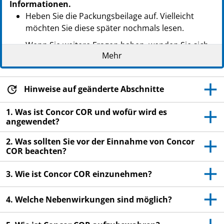
Informationen.
Heben Sie die Packungsbeilage auf. Vielleicht
möchten Sie diese später nochmals lesen.
Wenn Sie weitere Fragen haben, wenden Sie sich
Mehr
an Ihren Arzt oder Apotheker.
Dieses Arzneimittel wurde Ihnen persönlich
verschrieben. Geben Sie es nicht an Dritte weiter.
Hinweise auf geänderte Abschnitte
Es kann anderen Menschen schaden, auch wenn
diese die gleichen Beschwerden haben wie Sie.
1. Was ist Concor COR und wofür wird es
angewendet?
Wenn Sie Nebenwirkungen bemerken, wenden Sie
sich an Ihren Arzt oder Apotheker. Dies gilt auch
2. Was sollten Sie vor der Einnahme von Concor
COR beachten?
für Nebenwirkungen, die nicht in dieser
Packungsbeilage angegeben sind. Siehe Abschnitt
3. Wie ist Concor COR einzunehmen?
4.
4. Welche Nebenwirkungen sind möglich?