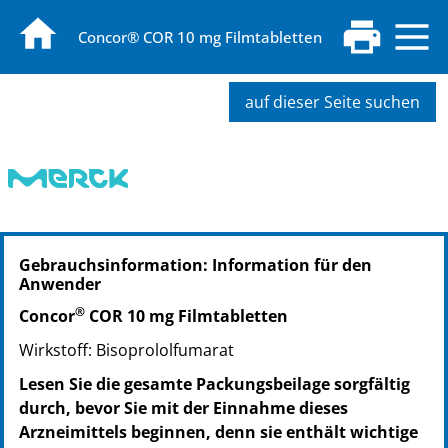
Concor® COR 10 mg Filmtabletten
auf dieser Seite suchen
PZN: 00630155
Gebrauchsinformation: Information für den
PPN: 110063015595
Anwender
NTIN: 04150006301550
®
Concor
COR 10 mg Filmtabletten
Wirkstoff: Bisoprololfumarat
Lesen Sie die gesamte Packungsbeilage sorgfältig
durch, bevor Sie mit der Einnahme dieses
Arzneimittels beginnen, denn sie enthält wichtige