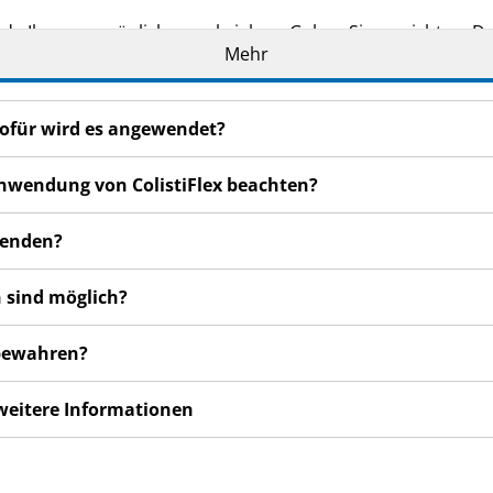
de Ihnen persönlich verschrieben. Geben Sie es nicht an Dri
Mehr
den, auch wenn diese die gleichen Beschwerden haben wie
en bemerken, wenden Sie sich an Ihren Arzt, Apotheker od
 auch für Nebenwirkungen, die nicht in dieser Packungsbeil
 wofür wird es angewendet?
 Anwendung von ColistiFlex beachten?
uwenden?
 sind möglich?
zubewahren?
 weitere Informationen