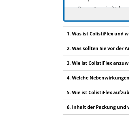
Dieses Arzneimittel wur
anderen Menschen scha
Wenn Sie Nebenwirkung
Fachpersonal. Dies gilt
1. Was ist ColistiFlex und
Abschnitt 4.
2. Was sollten Sie vor der
3. Wie ist ColistiFlex anz
4. Welche Nebenwirkungen
5. Wie ist ColistiFlex auf
6. Inhalt der Packung und