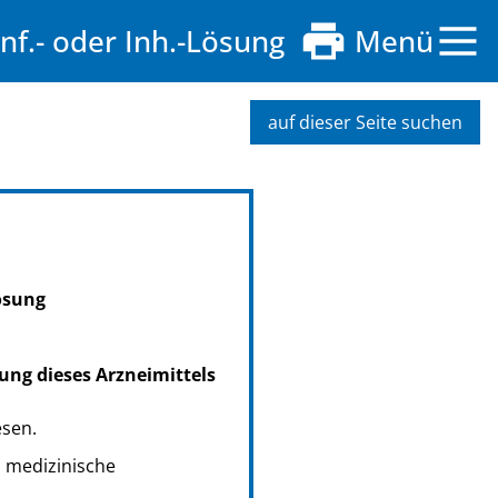
/Inf.- oder Inh.-Lösung
Menü
auf dieser Seite suchen
lösung
ung dieses Arzneimittels
esen.
s medizinische