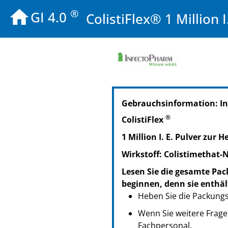
®
GI 4.0
ColistiFlex® 1 Million I
PZN: 11511790
Gebrauchsinformation: I
PPN: 111151179034
NTIN: 04150115117905
®
ColistiFlex
1 Million I. E. Pulver zur 
Wirkstoff: Colistimethat-
Lesen Sie die gesamte Pac
beginnen, denn sie enthäl
Heben Sie die Packungsb
Wenn Sie weitere Frage
Fachpersonal.