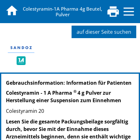
Colestyramin-1A Pharma 4g Beutel,
Pulver
auf dieser Seite suchen
PZN: 14386061
Gebrauchsinformation: Information für Patienten
PPN: 111438606144
NTIN: 04150143860613
®
Colestyramin - 1 A Pharma
4 g Pulver zur
PZN: 14386078
Herstellung einer Suspension zum Einnehmen
PPN: 111438607834
Colestyramin 20
NTIN: 04150143860781
Lesen Sie die gesamte Packungsbeilage sorgfältig
durch, bevor Sie mit der Einnahme dieses
Arzneimittels beginnen, denn sie enthält wichtige