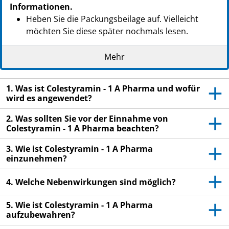
Informationen.
Heben Sie die Packungsbeilage auf. Vielleicht
möchten Sie diese später nochmals lesen.
Wenn Sie weitere Fragen haben, wenden Sie sich
Mehr
an Ihren Arzt oder Apotheker.
Dieses Arzneimittel wurde Ihnen persönlich
1. Was ist Colestyramin - 1 A Pharma und wofür
verschrieben. Geben Sie es nicht an Dritte weiter.
wird es angewendet?
Es kann anderen Menschen schaden, auch wenn
diese die gleichen Beschwerden haben wie Sie.
2. Was sollten Sie vor der Einnahme von
Colestyramin - 1 A Pharma beachten?
Wenn Sie Nebenwirkungen bemerken, wenden Sie
sich an Ihren Arzt oder Apotheker. Dies gilt auch
3. Wie ist Colestyramin - 1 A Pharma
für Nebenwirkungen, die nicht in dieser
einzunehmen?
Packungsbeilage angegeben sind. Siehe Abschnitt
4.
4. Welche Nebenwirkungen sind möglich?
5. Wie ist Colestyramin - 1 A Pharma
aufzubewahren?