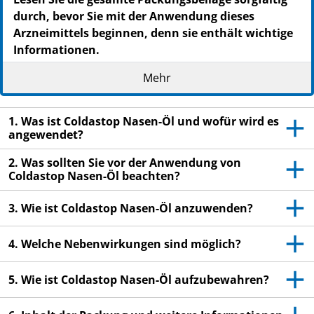
durch, bevor Sie mit der Anwendung dieses
Arzneimittels beginnen, denn sie enthält wichtige
Informationen.
Wenden Sie dieses Arzneimittel immer genau wie in
Mehr
dieser Packungsbeilage beschrieben bzw. genau nach
Anweisung Ihres Arztes oder Apothekers oder des
medizinischen Fachpersonals an.
1. Was ist Coldastop Nasen-Öl und wofür wird es
angewendet?
Heben Sie die Packungsbeilage auf. Vielleicht
möchten Sie diese später nochmals lesen.
2. Was sollten Sie vor der Anwendung von
Coldastop Nasen-Öl beachten?
Fragen Sie Ihren Apotheker, wenn Sie weitere
Informationen oder einen Rat benötigen.
3. Wie ist Coldastop Nasen-Öl anzuwenden?
Wenn Sie Nebenwirkungen bemerken, wenden Sie
sich an Ihren Arzt oder Apotheker oder das
4. Welche Nebenwirkungen sind möglich?
medizinische Fachpersonal. Dies gilt auch für
Nebenwirkungen, die nicht in dieser
5. Wie ist Coldastop Nasen-Öl aufzubewahren?
Packungsbeilage angegeben sind. Siehe Abschnitt
4.