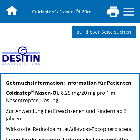
Coldastop® Nasen-Öl 20ml
auf dieser Seite suchen
PZN: 01920702
Gebrauchsinformation: Information für Patienten
PPN: 110192070282
®
Coldastop
Nasen-Öl,
8,25 mg/20 mg pro 1 ml
Nasentropfen, Lösung
Zur Anwendung bei Erwachsenen und Kindern ab 3
Jahren
Wirkstoffe: Retinolpalmitat/all‑rac‑α‑Tocopherolacetat
Lesen Sie die gesamte Packungsbeilage sorgfältig