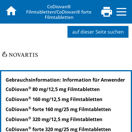
CoDiovan®
Filmtabletten/CoDiovan® forte
Filmtabletten
auf dieser Seite suchen
PZN: 04460477
Gebrauchsinformation: Information für Anwender
PPN: 110446047796
NTIN: 04150044604774
®
CoDiovan
80 mg/12,5 mg Filmtabletten
®
CoDiovan
160 mg/12,5 mg Filmtabletten
®
CoDiovan
forte 160 mg/25 mg Filmtabletten
®
CoDiovan
320 mg/12,5 mg Filmtabletten
®
CoDiovan
forte 320 mg/25 mg Filmtabletten