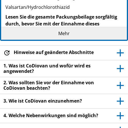
Valsartan/Hydrochlorothiazid
Lesen Sie die gesamte Packungsbeilage sorgfältig
durch, bevor Sie mit der Einnahme dieses
Arzneimittels beginnen, denn sie enthält wichtige
Mehr
Informationen.
Heben Sie die Packungsbeilage auf. Vielleicht
möchten Sie diese später nochmals lesen.
Hinweise auf geänderte Abschnitte
Wenn Sie weitere Fragen haben, wenden Sie sich
1. Was ist CoDiovan und wofür wird es
an Ihren Arzt oder Apotheker.
angewendet?
Dieses Arzneimittel wurde Ihnen persönlich
2. Was sollten Sie vor der Einnahme von
verschrieben. Geben Sie es nicht an Dritte weiter.
CoDiovan beachten?
Es kann anderen Menschen schaden, auch wenn
diese die gleichen Beschwerden haben wie Sie.
3. Wie ist CoDiovan einzunehmen?
Wenn Sie Nebenwirkungen bemerken, wenden Sie
sich an Ihren Arzt oder Apotheker. Dies gilt auch
4. Welche Nebenwirkungen sind möglich?
für Nebenwirkungen, die nicht in dieser