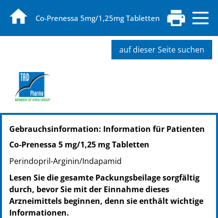
Co-Prenessa 5mg/1,25mg Tabletten
auf dieser Seite suchen
PZN: 19213632
Gebrauchsinformation: Information für Patienten
PPN: 111921363225
NTIN: 04150192136325
Co-Prenessa 5 mg/1,25 mg Tabletten
PZN: 19232049
Perindopril-Arginin/Indapamid
PPN: 111923204964
NTIN: 04150192320496
Lesen Sie die gesamte Packungsbeilage sorgfältig
PZN: 19232055
durch, bevor Sie mit der Einnahme dieses
PPN: 111923205530
Arzneimittels beginnen, denn sie enthält wichtige
NTIN: 04150192320557
Informationen.