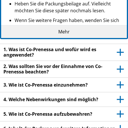
Heben Sie die Packungsbeilage auf. Vielleicht
möchten Sie diese später nochmals lesen.
Wenn Sie weitere Fragen haben, wenden Sie sich
an Ihren Arzt oder Apotheker.
Mehr
Dieses Arzneimittel wurde Ihnen persönlich
verschrieben. Geben Sie es nicht an Dritte weiter.
1. Was ist Co-Prenessa und wofür wird es
Es kann anderen Menschen schaden, auch wenn
angewendet?
diese die gleichen Beschwerden haben wie Sie.
2. Was sollten Sie vor der Einnahme von Co-
Wenn Sie Nebenwirkungen bemerken, wenden Sie
Prenessa beachten?
sich an Ihren Arzt oder Apotheker. Dies gilt auch
für Nebenwirkungen, die nicht in dieser
3. Wie ist Co-Prenessa einzunehmen?
Packungsbeilage angegeben sind. Siehe Abschnitt
4.
4. Welche Nebenwirkungen sind möglich?
5. Wie ist Co-Prenessa aufzubewahren?