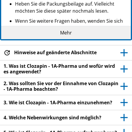
Heben Sie die Packungsbeilage auf. Vielleicht
möchten Sie diese später nochmals lesen.
Wenn Sie weitere Fragen haben, wenden Sie sich
an Ihren Arzt oder Apotheker.
Mehr
Dieses Arzneimittel wurde Ihnen persönlich
verschrieben. Geben Sie es nicht an Dritte weiter.
Es kann anderen Menschen schaden, auch wenn
Hinweise auf geänderte Abschnitte
diese die gleichen Beschwerden haben wie Sie.
1. Was ist Clozapin - 1A-Pharma und wofür wird
Wenn Sie Nebenwirkungen bemerken, wenden Sie
es angewendet?
sich an Ihren Arzt oder Apotheker. Dies gilt auch
2. Was sollten Sie vor der Einnahme von Clozapin
für Nebenwirkungen, die nicht in dieser
- 1A-Pharma beachten?
Packungsbeilage angegeben sind. Siehe
Abschnitt 4.
3. Wie ist Clozapin - 1A-Pharma einzunehmen?
4. Welche Nebenwirkungen sind möglich?