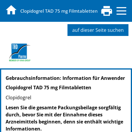
Clopidogrel TAD 75 mg Filmtabletten
auf dieser Seite suchen
PZN: 09191533
Gebrauchsinformation: Information für Anwender
PPN: 110919153357
PZN: 09191556
Clopidogrel TAD 75 mg Filmtabletten
PPN: 110919155613
Clopidogrel
PZN: 07784772
PPN: 110778477250
Lesen Sie die gesamte Packungsbeilage sorgfältig
durch, bevor Sie mit der Einnahme dieses
Arzneimittels beginnen, denn sie enthält wichtige
Informationen.