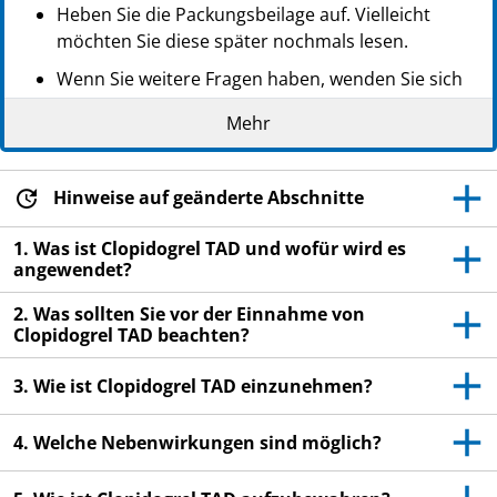
Heben Sie die Packungsbeilage auf. Vielleicht
möchten Sie diese später nochmals lesen.
Wenn Sie weitere Fragen haben, wenden Sie sich
an Ihren Arzt oder Apotheker.
Mehr
Dieses Arzneimittel wurde Ihnen persönlich
verschrieben. Geben Sie es nicht an Dritte weiter.
Es kann anderen Menschen schaden, auch wenn
Hinweise auf geänderte Abschnitte
diese die gleichen Beschwerden haben wie Sie.
1. Was ist Clopidogrel TAD und wofür wird es
Wenn Sie Nebenwirkungen bemerken, wenden Sie
angewendet?
sich an Ihren Arzt oder Apotheker. Dies gilt auch
2. Was sollten Sie vor der Einnahme von
für Nebenwirkungen, die nicht in dieser
Clopidogrel TAD beachten?
Packungsbeilage angegeben sind. Siehe Abschnitt
4.
3. Wie ist Clopidogrel TAD einzunehmen?
4. Welche Nebenwirkungen sind möglich?