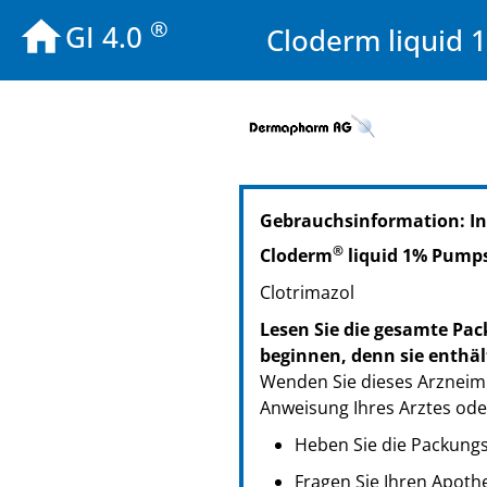
®
GI 4.0
Cloderm liquid
PZN: 00976617
Gebrauchsinformation: I
PPN: 110097661722
GTIN: 04250297404203
®
Cloderm
liquid 1% Pump
Clotrimazol
Lesen Sie die gesamte Pac
beginnen, denn sie enthäl
Wenden Sie dieses Arzneimi
Anweisung Ihres Arztes ode
Heben Sie die Packungsb
Fragen Sie Ihren Apoth