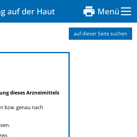
g auf der Haut
Menü
auf dieser Seite suchen
ung dieses Arzneimittels
en bzw. genau nach
esen.
gen.