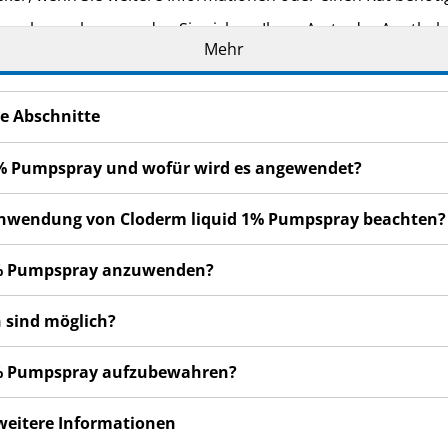
n bemerken, wenden Sie sich an Ihren Arzt oder Apotheker.
Mehr
cht in dieser Packungsbeilage angegeben sind. Siehe Abschn
agen nicht besser oder gar schlechter fühlen, wenden Sie si
e Abschnitte
 1% Pumpspray und wofür wird es angewendet?
r Anwendung von Cloderm liquid 1% Pumpspray beachten?
 1% Pumpspray anzuwenden?
 sind möglich?
 1% Pumpspray aufzubewahren?
 weitere Informationen