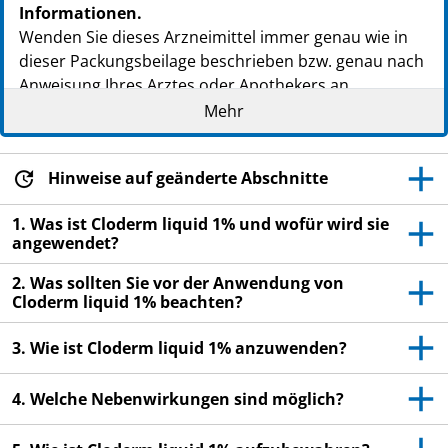
Informationen.
Wenden Sie dieses Arzneimittel immer genau wie in
dieser Packungsbeilage beschrieben bzw. genau nach
Anweisung Ihres Arztes oder Apothekers an.
Mehr
Heben Sie die Packungsbeilage auf. Vielleicht
möchten Sie diese später nochmals lesen.
Fragen Sie Ihren Apotheker, wenn Sie weitere
Hinweise auf geänderte Abschnitte
Informationen oder einen Rat benötigen.
1. Was ist Cloderm liquid 1% und wofür wird sie
Wenn Sie Nebenwirkungen bemerken, wenden Sie
angewendet?
sich an Ihren Arzt oder Apotheker. Dies gilt auch
2. Was sollten Sie vor der Anwendung von
für Nebenwirkungen, die nicht in dieser
Cloderm liquid 1% beachten?
Packungsbeilage angegeben sind. Siehe Abschnitt
4.
3. Wie ist Cloderm liquid 1% anzuwenden?
Wenn Sie sich nach 14 Tagen nicht besser oder
gar schlechter fühlen, wenden Sie sich an Ihren
4. Welche Nebenwirkungen sind möglich?
Arzt.