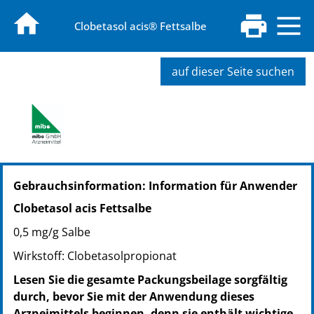
Clobetasol acis® Fettsalbe
auf dieser Seite suchen
PZN: 04882072
Gebrauchsinformation: Information für Anwender
PPN: 110488207259
GTIN: 04260577690592
Clobetasol acis Fettsalbe
PZN: 04882149
0,5 mg/g Salbe
PPN: 110488214918
GTIN: 04260577690608
Wirkstoff: Clobetasolpropionat
PZN: 04882155
Lesen Sie die gesamte Packungsbeilage sorgfältig
PPN: 110488215581
durch, bevor Sie mit der Anwendung dieses
GTIN: 04260577690615
Arzneimittels beginnen, denn sie enthält wichtige