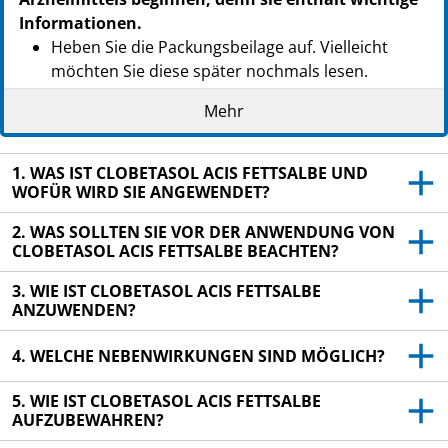
Informationen.
Heben Sie die Packungsbeilage auf. Vielleicht
möchten Sie diese später nochmals lesen.
Wenn Sie weitere Fragen haben, wenden Sie sich
Mehr
an Ihren Arzt oder Apotheker.
Dieses Arzneimittel wurde Ihnen persönlich
1. WAS IST CLOBETASOL ACIS FETTSALBE UND
verschrieben. Geben Sie es nicht an Dritte weiter.
WOFÜR WIRD SIE ANGEWENDET?
Es kann anderen Menschen schaden, auch wenn
2. WAS SOLLTEN SIE VOR DER ANWENDUNG VON
diese die gleichen Symptome haben wie Sie.
CLOBETASOL ACIS FETTSALBE BEACHTEN?
Wenn Sie Nebenwirkungen bemerken, wenden Sie
3. WIE IST CLOBETASOL ACIS FETTSALBE
sich an Ihren Arzt oder Apotheker. Dies gilt auch
ANZUWENDEN?
für Nebenwirkungen, die nicht in dieser
Packungsbeilage angegeben sind. Siehe Abschnitt
4. WELCHE NEBENWIRKUNGEN SIND MÖGLICH?
4.
5. WIE IST CLOBETASOL ACIS FETTSALBE
AUFZUBEWAHREN?