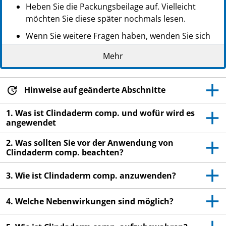
Heben Sie die Packungsbeilage auf. Vielleicht
möchten Sie diese später nochmals lesen.
Wenn Sie weitere Fragen haben, wenden Sie sich
an Ihren Arzt oder Apotheker.
Mehr
Dieses Arzneimittel wurde Ihnen persönlich
verschrieben. Geben Sie es nicht an Dritte weiter.
Es kann anderen Menschen schaden, auch wenn
Hinweise auf geänderte Abschnitte
diese die gleichen Beschwerden haben wie Sie.
1. Was ist Clindaderm comp. und wofür wird es
Wenn Sie Nebenwirkungen bemerken, wenden Sie
angewendet
sich an Ihren Arzt oder Apotheker. Dies gilt auch
2. Was sollten Sie vor der Anwendung von
für Nebenwirkungen, die nicht in dieser
Clindaderm comp. beachten?
Packungsbeilage angegeben sind. Siehe Abschnitt
4.
3. Wie ist Clindaderm comp. anzuwenden?
4. Welche Nebenwirkungen sind möglich?