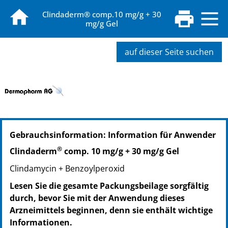
Clindaderm® comp.10 mg/g + 30
mg/g Gel
auf dieser Seite suchen
PZN: 17446183
Gebrauchsinformation: Information für Anwender
PPN: 111744618388
PZN: 17446208
®
Clindaderm
comp. 10 mg/g + 30 mg/g Gel
PPN: 111744620872
Clindamycin + Benzoylperoxid
Lesen Sie die gesamte Packungsbeilage sorgfältig
durch, bevor Sie mit der Anwendung dieses
Arzneimittels beginnen, denn sie enthält wichtige
Informationen.