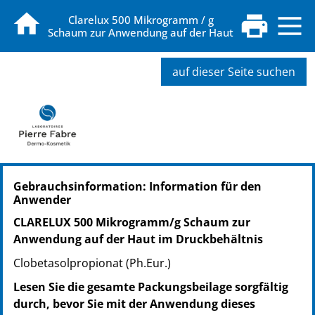
Clarelux 500 Mikrogramm / g
Schaum zur Anwendung auf der Haut
auf dieser Seite suchen
PZN: 01010495
Gebrauchsinformation: Information für den
PPN: 110101049520
Anwender
PZN: 13985003
PPN: 111398500329
CLARELUX 500 Mikrogramm/g Schaum zur
Anwendung auf der Haut im Druckbehältnis
Clobetasolpropionat (Ph.Eur.)
Lesen Sie die gesamte Packungsbeilage sorgfältig
durch, bevor Sie mit der Anwendung dieses