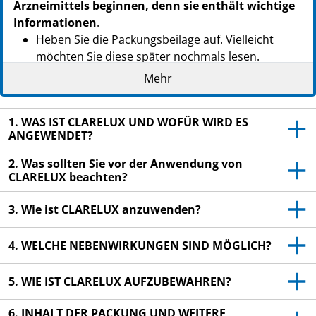
Arzneimittels beginnen, denn sie enthält wichtige
Informationen
.
Heben Sie die Packungsbeilage auf. Vielleicht
möchten Sie diese später nochmals lesen.
Mehr
Wenn Sie weitere Fragen haben, wenden Sie sich
an Ihren Arzt oder Apotheker.
Dieses Arzneimittel wurde Ihnen persönlich
1. WAS IST CLARELUX UND WOFÜR WIRD ES
ANGEWENDET?
verschrieben. Geben Sie es nicht an Dritte weiter.
Es kann anderen Menschen schaden, auch wenn
2. Was sollten Sie vor der Anwendung von
diese die gleichen Beschwerden haben wie Sie.
CLARELUX beachten?
Wenn Sie Nebenwirkungen bemerken, wenden Sie
3. Wie ist CLARELUX anzuwenden?
sich an Ihren Arzt oder Apotheker. Dies gilt auch
für Nebenwirkungen, die nicht in dieser
4. WELCHE NEBENWIRKUNGEN SIND MÖGLICH?
Packungsbeilage angegeben sind. Siehe Abschnitt
4.
5. WIE IST CLARELUX AUFZUBEWAHREN?
6. INHALT DER PACKUNG UND WEITERE