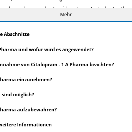
n bemerken, wenden Sie sich an Ihren Arzt oder Apotheker.
Mehr
cht in dieser Packungsbeilage angegeben sind. Siehe Abschn
e Abschnitte
 A Pharma und wofür wird es angewendet?
 Einnahme von Citalopram - 1 A Pharma beachten?
 A Pharma einzunehmen?
 sind möglich?
 A Pharma aufzubewahren?
 weitere Informationen