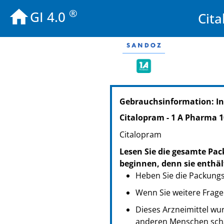
®
GI 4.0
Cit
PZN: 03872835
Gebrauchsinformation: In
PPN: 110387283515
NTIN: 04150038728356
Citalopram - 1 A Pharma 
PZN: 03872841
Citalopram
PPN: 110387284178
NTIN: 04150038728417
Lesen Sie die gesamte Pac
PZN: 03872858
beginnen, denn sie enthäl
PPN: 110387285868
Heben Sie die Packungsb
NTIN: 04150038728585
Wenn Sie weitere Frage
Dieses Arzneimittel wur
anderen Menschen scha