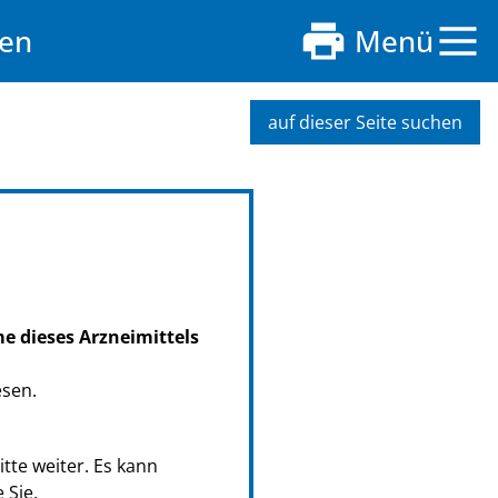
ten
Menü
auf dieser Seite suchen
me dieses Arzneimittels
esen.
tte weiter. Es kann
 Sie.