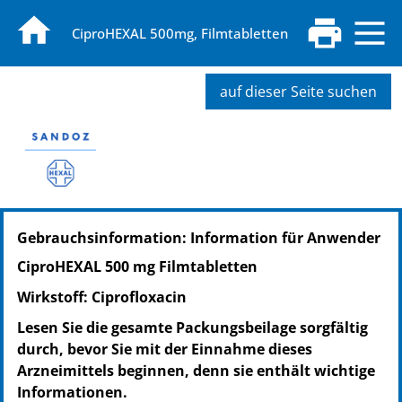
CiproHEXAL 500mg, Filmtabletten
auf dieser Seite suchen
PZN: 01345824
Gebrauchsinformation: Information für Anwender
PPN: 110134582454
NTIN: 04150013458247
CiproHEXAL 500 mg Filmtabletten
PZN: 01345830
Wirkstoff: Ciprofloxacin
PPN: 110134583020
NTIN: 04150013458308
Lesen Sie die gesamte Packungsbeilage sorgfältig
PZN: 00294929
durch, bevor Sie mit der Einnahme dieses
PPN: 110029492937
Arzneimittels beginnen, denn sie enthält wichtige
NTIN: 04150002949299
Informationen.