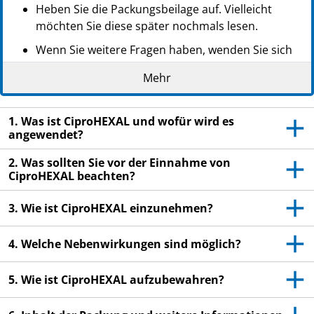
PZN: 00294935
Heben Sie die Packungsbeilage auf. Vielleicht
PPN: 110029493503
möchten Sie diese später nochmals lesen.
NTIN: 04150002949350
Wenn Sie weitere Fragen haben, wenden Sie sich
an Ihren Arzt oder Apotheker.
Mehr
Dieses Arzneimittel wurde Ihnen persönlich
verschrieben. Geben Sie es nicht an Dritte weiter.
1. Was ist CiproHEXAL und wofür wird es
Es kann anderen Menschen schaden, auch wenn
angewendet?
diese die gleichen Beschwerden haben wie Sie.
2. Was sollten Sie vor der Einnahme von
Wenn Sie Nebenwirkungen bemerken, wenden Sie
CiproHEXAL beachten?
sich an Ihren Arzt oder Apotheker. Dies gilt auch
für Nebenwirkungen, die nicht in dieser
3. Wie ist CiproHEXAL einzunehmen?
Packungsbeilage angegeben sind. Siehe Abschnitt
4.
4. Welche Nebenwirkungen sind möglich?
5. Wie ist CiproHEXAL aufzubewahren?