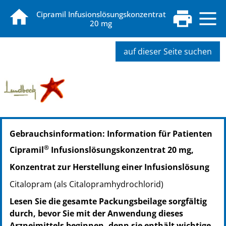
Cipramil Infusionslösungskonzentrat
20 mg
auf dieser Seite suchen
PZN: 02195284
Gebrauchsinformation: Information für Patienten
PPN: 110219528488
NTIN: 04150021952843
®
Cipramil
Infusionslösungskonzentrat 20 mg,
Konzentrat zur Herstellung einer Infusionslösung
Citalopram (als Citalopramhydrochlorid)
Lesen Sie die gesamte Packungsbeilage sorgfältig
durch, bevor Sie mit der Anwendung dieses
Arzneimittels beginnen, denn sie enthält wichtige