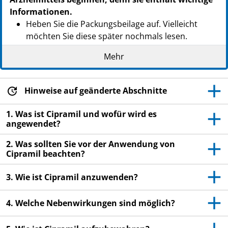
Informationen.
Heben Sie die Packungsbeilage auf. Vielleicht
möchten Sie diese später nochmals lesen.
Wenn Sie weitere Fragen haben, wenden Sie sich
Mehr
an Ihren Arzt oder Apotheker.
Dieses Arzneimittel wurde Ihnen persönlich
Hinweise auf geänderte Abschnitte
verschrieben. Geben Sie es nicht an Dritte weiter.
Es kann anderen Menschen schaden, auch wenn
1. Was ist Cipramil und wofür wird es
diese die gleichen Beschwerden haben wie Sie.
angewendet?
Wenn Sie Nebenwirkungen bemerken, wenden Sie
2. Was sollten Sie vor der Anwendung von
sich an Ihren Arzt oder Apotheker. Dies gilt auch
Cipramil beachten?
für Nebenwirkungen, die nicht in dieser
Packungsbeilage angegeben sind. Siehe Abschnitt
3. Wie ist Cipramil anzuwenden?
4.
4. Welche Nebenwirkungen sind möglich?